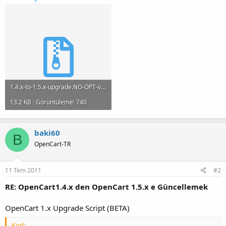
1.4.x-to-1.5.x-upgrade.NO-OPT-v2.zip
13.2 KB · Görüntüleme: 740
baki60
B
OpenCart-TR
11 Tem 2011
#2
RE: OpenCart1.4.x den OpenCart 1.5.x e Güncellemek
OpenCart 1.x Upgrade Script (BETA)
Kod: