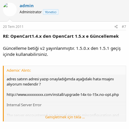
admin
Administrator
Yönetici
20 Tem 2011
#7
RE: OpenCart1.4.x den OpenCart 1.5.x e Güncellemek
Güncelleme betiği v2 yayınlanmıştır. 1.5.0.x den 1.5.1 geçiş
içinde kullanabilirsiniz.
Ademix' Alıntı:
adres satırın adresi yazıp onayladığımda aşağıdakı hata msajını
alıyorum nedendir ?
http://www.xxxxxxxx.com/install/upgrade-14x-to-15x.no-opt.php
Internal Server Error
The server encountered an internal error or misconfiguration and
Genişletmek için tıkla ...
was unable to complete your request.