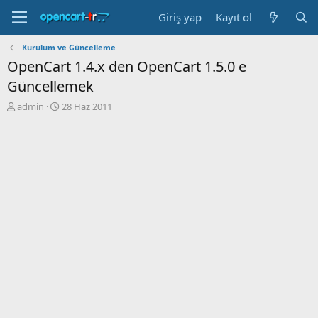
Giriş yap
Kayıt ol
Kurulum ve Güncelleme
OpenCart 1.4.x den OpenCart 1.5.0 e
Güncellemek
K
B
admin
28 Haz 2011
o
a
n
ş
b
l
u
a
y
n
u
g
b
ı
a
ç
ş
t
l
a
a
r
t
i
a
h
n
i