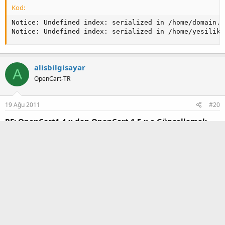
Kod:
Notice: Undefined index: serialized in /home/domain.c
Notice: Undefined index: serialized in /home/yesiliks
alisbilgisayar
A
OpenCart-TR
19 Ağu 2011
#20
RE: OpenCart1.4.x den OpenCart 1.5.x e Güncellemek
eka7a' Alıntı:
Güncelleme adımlarını
dökümanlar
sayfasını ziyaret ediniz.
Merhabalar Dedikleriniz Harfiyen Yaptım Yanlız Sitemde 4000
Yakın Ürün Var İşlemleri Yaptıktan Sonra Site Kapanıyor Yani
Hiç Açılmıyor Sizce Bunun Nedeni Nedir ?