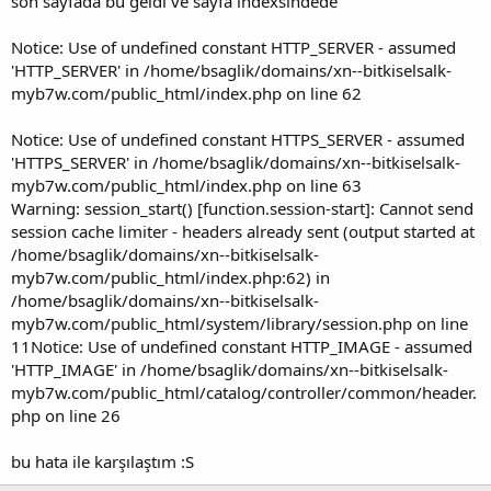
son sayfada bu geldi ve sayfa indexsindede
Notice: Use of undefined constant HTTP_SERVER - assumed
'HTTP_SERVER' in /home/bsaglik/domains/xn--bitkiselsalk-
myb7w.com/public_html/index.php on line 62
Notice: Use of undefined constant HTTPS_SERVER - assumed
'HTTPS_SERVER' in /home/bsaglik/domains/xn--bitkiselsalk-
myb7w.com/public_html/index.php on line 63
Warning: session_start() [function.session-start]: Cannot send
session cache limiter - headers already sent (output started at
/home/bsaglik/domains/xn--bitkiselsalk-
myb7w.com/public_html/index.php:62) in
/home/bsaglik/domains/xn--bitkiselsalk-
myb7w.com/public_html/system/library/session.php on line
11Notice: Use of undefined constant HTTP_IMAGE - assumed
'HTTP_IMAGE' in /home/bsaglik/domains/xn--bitkiselsalk-
myb7w.com/public_html/catalog/controller/common/header.
php on line 26
bu hata ile karşılaştım :S