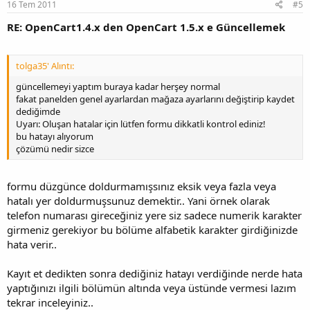
16 Tem 2011
#5
RE: OpenCart1.4.x den OpenCart 1.5.x e Güncellemek
tolga35' Alıntı:
güncellemeyi yaptım buraya kadar herşey normal
fakat panelden genel ayarlardan mağaza ayarlarını değiştirip kaydet
dediğimde
Uyarı: Oluşan hatalar için lütfen formu dikkatli kontrol ediniz!
bu hatayı alıyorum
çözümü nedir sizce
formu düzgünce doldurmamışsınız eksik veya fazla veya
hatalı yer doldurmuşsunuz demektir.. Yani örnek olarak
telefon numarası gireceğiniz yere siz sadece numerik karakter
girmeniz gerekiyor bu bölüme alfabetik karakter girdiğinizde
hata verir..
Kayıt et dedikten sonra dediğiniz hatayı verdiğinde nerde hata
yaptığınızı ilgili bölümün altında veya üstünde vermesi lazım
tekrar inceleyiniz..