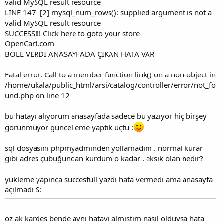
valid MySQL result resource
LINE 147: [2] mysql_num_rows(): supplied argument is not a
valid MySQL result resource
SUCCESS!!! Click here to goto your store
OpenCart.com
BÖLE VERDİ ANASAYFADA ÇIKAN HATA VAR
Fatal error: Call to a member function link() on a non-object in
/home/ukala/public_html/arsi/catalog/controller/error/not_fo
und.php on line 12
bu hatayı alıyorum anasayfada sadece bu yazıyor hiç birşey
görünmüyor güncelleme yaptık uçtu :
sql dosyasını phpmyadminden yollamadım . normal kurar
gibi adres çubuğundan kurdum o kadar . eksik olan nedir?
yükleme yapınca succesfull yazdı hata vermedi ama anasayfa
açılmadı S:
öz ak kardeş bende aynı hatayı almıştım nasıl olduysa hata