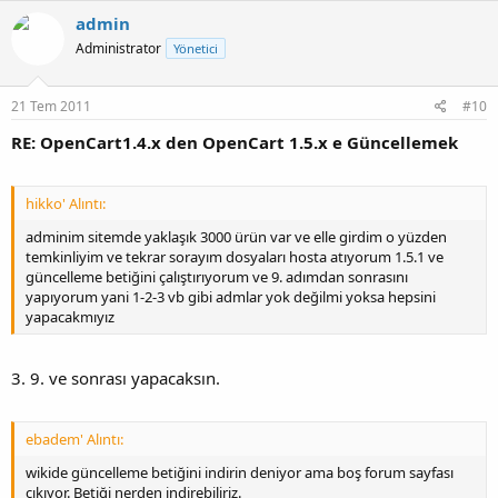
admin
Administrator
Yönetici
21 Tem 2011
#10
RE: OpenCart1.4.x den OpenCart 1.5.x e Güncellemek
hikko' Alıntı:
adminim sitemde yaklaşık 3000 ürün var ve elle girdim o yüzden
temkinliyim ve tekrar sorayım dosyaları hosta atıyorum 1.5.1 ve
güncelleme betiğini çalıştırıyorum ve 9. adımdan sonrasını
yapıyorum yani 1-2-3 vb gibi admlar yok değilmi yoksa hepsini
yapacakmıyız
3. 9. ve sonrası yapacaksın.
ebadem' Alıntı:
wikide güncelleme betiğini indirin deniyor ama boş forum sayfası
çıkıyor. Betiği nerden indirebiliriz.