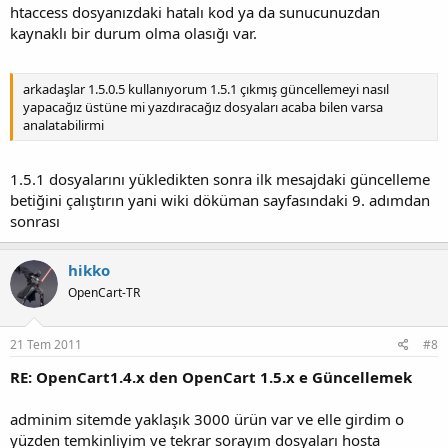
mesajı alıyorum neden acaba ?
htaccess dosyanızdaki hatalı kod ya da sunucunuzdan
kaynaklı bir durum olma olasığı var.
arkadaşlar 1.5.0.5 kullanıyorum 1.5.1 çıkmış güncellemeyi nasıl
yapacağız üstüne mi yazdıracağız dosyaları acaba bilen varsa
analatabilirmi
1.5.1 dosyalarını yükledikten sonra ilk mesajdaki güncelleme
betiğini çalıştırın yani wiki döküman sayfasındaki 9. adımdan
sonrası
hikko
OpenCart-TR
21 Tem 2011
#8
RE: OpenCart1.4.x den OpenCart 1.5.x e Güncellemek
adminim sitemde yaklaşık 3000 ürün var ve elle girdim o
yüzden temkinliyim ve tekrar sorayım dosyaları hosta