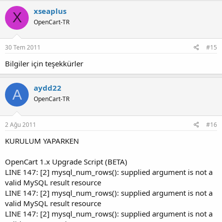
xseaplus
X
OpenCart-TR
30 Tem 2011
#15
Bilgiler için teşekkürler
aydd22
A
OpenCart-TR
2 Ağu 2011
#16
KURULUM YAPARKEN
OpenCart 1.x Upgrade Script (BETA)
LINE 147: [2] mysql_num_rows(): supplied argument is not a
valid MySQL result resource
LINE 147: [2] mysql_num_rows(): supplied argument is not a
valid MySQL result resource
LINE 147: [2] mysql_num_rows(): supplied argument is not a