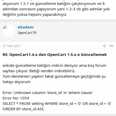
atıyorum 1.5.1 ve güncelleme betiğini çalıştırıyorum ve 9.
adımdan sonrasını yapıyorum yani 1-2-3 vb gibi admlar yok
değilmi yoksa hepsini yapacakmıyız
ebadem
OpenCart-TR
21 Tem 2011
#9
RE: OpenCart1.4.x den OpenCart 1.5.x e Güncellemek
wikide güncelleme betiğini indirin deniyor ama boş forum
sayfası çıkıyor. Betiği nerden indirebiliriz.
Tüm denilenleri yaptım fakat güncellemeye geçtiğimde şu
hatayı alıyorum
Error: Unknown column 'store_id' in 'where clause'
Error No: 1054
SELECT * FROM setting WHERE store_id = '0' OR store_id = '0'
ORDER BY store_id ASC