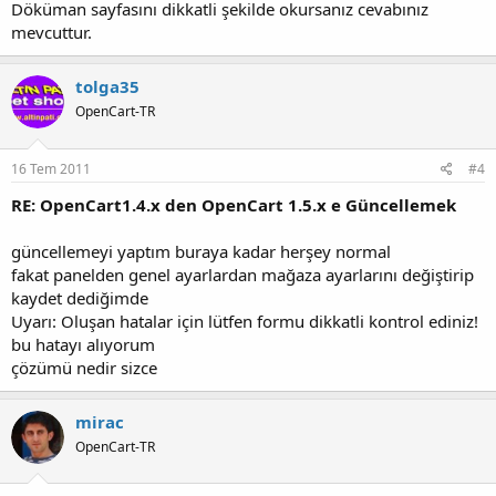
Döküman sayfasını dikkatli şekilde okursanız cevabınız
mevcuttur.
tolga35
OpenCart-TR
16 Tem 2011
#4
RE: OpenCart1.4.x den OpenCart 1.5.x e Güncellemek
güncellemeyi yaptım buraya kadar herşey normal
fakat panelden genel ayarlardan mağaza ayarlarını değiştirip
kaydet dediğimde
Uyarı: Oluşan hatalar için lütfen formu dikkatli kontrol ediniz!
bu hatayı alıyorum
çözümü nedir sizce
mirac
OpenCart-TR