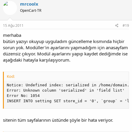
mrcoolx
OpenCart-TR
15 Ağu 2011
#19
merhaba
bütün yazıyı okuyup uyguladım güncelleme kısmında hiçbir
sorun yok. Modüller'in ayarlarını yapmadığım için anasayfam
düzensiz çıkıyor. Modül ayarlarını yapıp kaydet dediğimde ise
aşağıdaki hatayla karşılaşıyorum.
Kod:
Notice: Undefined index: serialized in /home/domain.c
Error: Unknown column 'serialized' in 'field list'

Error No: 1054

INSERT INTO setting SET store_id = '0', `group` = 'la
sitenin tüm sayfalarının üstünde şöyle bir hata veriyor.