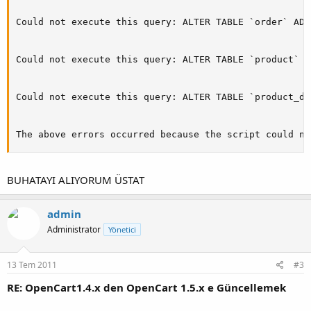
Could not execute this query: ALTER TABLE `order` ADD
Could not execute this query: ALTER TABLE `product` A
Could not execute this query: ALTER TABLE `product_de
The above errors occurred because the script could no
BUHATAYI ALIYORUM ÜSTAT
admin
Administrator
Yönetici
13 Tem 2011
#3
RE: OpenCart1.4.x den OpenCart 1.5.x e Güncellemek