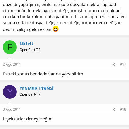
düzeldi yaptığım işlemler ise şöle dosyaları tekrar upload
ettim config lerdeki ayarları değiştirmiştim önceden upload
ederken bir kurulum daha yaptım url ismini girerek . sonra en
sonda iki tane dosya değişik dedi değiştirimmi dedi değiştir
dedim çalıştı geldi ekran
f3rh4t
F
OpenCart-TR
2 Ağu 2011
#17
üstteki sorun bendede var ne yapabilrim
YaGMuR_PreNSi
Y
OpenCart-TR
3 Ağu 2011
#18
teşekkürler deneyeceğim