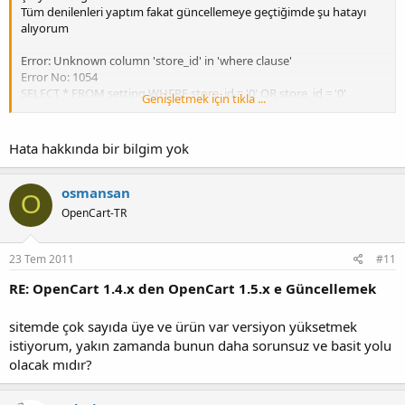
Tüm denilenleri yaptım fakat güncellemeye geçtiğimde şu hatayı
alıyorum
Error: Unknown column 'store_id' in 'where clause'
Error No: 1054
SELECT * FROM setting WHERE store_id = '0' OR store_id = '0'
Genişletmek için tıkla ...
ORDER BY store_id ASC
Hata hakkında bir bilgim yok
osmansan
O
OpenCart-TR
23 Tem 2011
#11
RE: OpenCart 1.4.x den OpenCart 1.5.x e Güncellemek
sitemde çok sayıda üye ve ürün var versiyon yüksetmek
istiyorum, yakın zamanda bunun daha sorunsuz ve basit yolu
olacak mıdır?