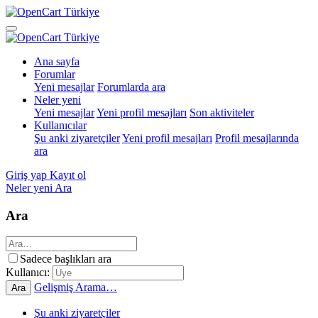
Ana sayfa
Forumlar
Yeni mesajlar
Forumlarda ara
Neler yeni
Yeni mesajlar
Yeni profil mesajları
Son aktiviteler
Kullanıcılar
Şu anki ziyaretçiler
Yeni profil mesajları
Profil mesajlarında
ara
Giriş yap
Kayıt ol
Neler yeni
Ara
Ara
Sadece başlıkları ara
Kullanıcı:
Gelişmiş Arama…
Ara
Şu anki ziyaretçiler