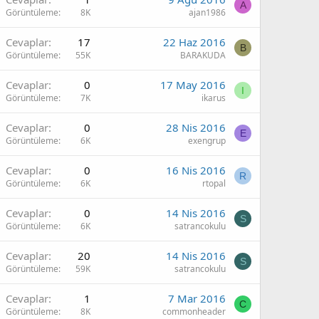
A
Görüntüleme
8K
ajan1986
Cevaplar
17
22 Haz 2016
B
Görüntüleme
55K
BARAKUDA
Cevaplar
0
17 May 2016
I
Görüntüleme
7K
ikarus
Cevaplar
0
28 Nis 2016
E
Görüntüleme
6K
exengrup
Cevaplar
0
16 Nis 2016
R
Görüntüleme
6K
rtopal
Cevaplar
0
14 Nis 2016
S
Görüntüleme
6K
satrancokulu
Cevaplar
20
14 Nis 2016
S
Görüntüleme
59K
satrancokulu
Cevaplar
1
7 Mar 2016
C
Görüntüleme
8K
commonheader