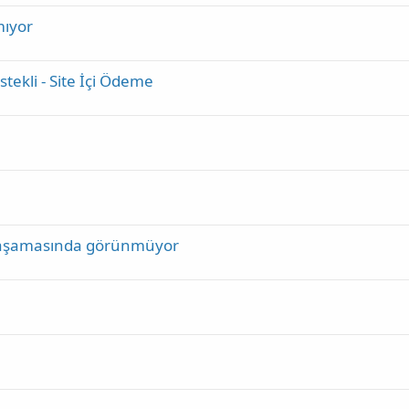
mıyor
ekli - Site İçi Ödeme
iş aşamasında görünmüyor