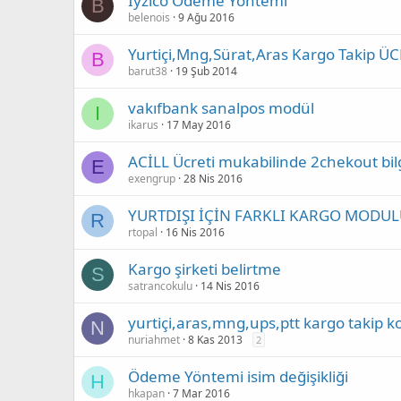
İyzico Ödeme Yöntemi
B
belenois
9 Ağu 2016
Yurtiçi,Mng,Sürat,Aras Kargo Takip ÜC
B
barut38
19 Şub 2014
vakıfbank sanalpos modül
I
ikarus
17 May 2016
ACİLL Ücreti mukabilinde 2chekout bilg
E
exengrup
28 Nis 2016
YURTDIŞI İÇİN FARKLI KARGO MODUL
R
rtopal
16 Nis 2016
Kargo şirketi belirtme
S
satrancokulu
14 Nis 2016
yurtiçi,aras,mng,ups,ptt kargo takip k
N
nuriahmet
8 Kas 2013
2
Ödeme Yöntemi isim değişikliği
H
hkapan
7 Mar 2016