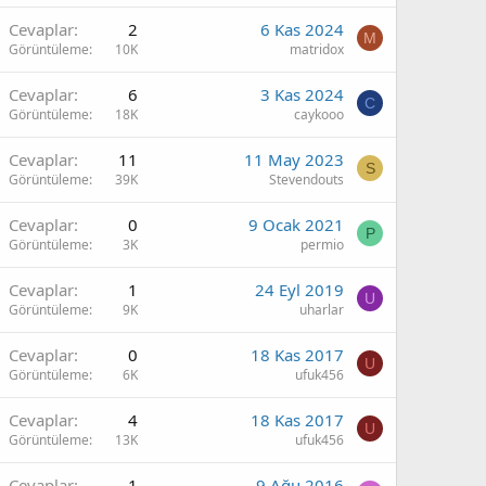
Cevaplar
2
6 Kas 2024
M
Görüntüleme
10K
matridox
Cevaplar
6
3 Kas 2024
C
Görüntüleme
18K
caykooo
Cevaplar
11
11 May 2023
S
Görüntüleme
39K
Stevendouts
Cevaplar
0
9 Ocak 2021
P
Görüntüleme
3K
permio
Cevaplar
1
24 Eyl 2019
U
Görüntüleme
9K
uharlar
Cevaplar
0
18 Kas 2017
U
Görüntüleme
6K
ufuk456
Cevaplar
4
18 Kas 2017
U
Görüntüleme
13K
ufuk456
Cevaplar
1
9 Ağu 2016