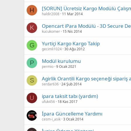
[SORUN] Ücretsiz Kargo Modülü Çalış
H
haldir2008
11 Mar 2014
Opencart iPara Modülü - 3D Secure Dest
K
kucukomer
15 Nis 2014
Yurtiçi Kargo Kargo Takip
G
gecimli1024
30 Ağu 2012
Modül kurulumu
P
permio
9 Ocak 2021
Agirlik Orantili Kargo seçeneği sipar
S
serdar636
24 Şub 2014
ipara taksit tabı (yardım)
U
ufuk456
18 Kas 2017
İpara Güncelleme Yardımı
cesm-i_asik
3 Ocak 2014