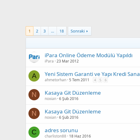
1
2
3
…
18
Sonraki
iPara Online Ödeme Modülü Yapıldı
iPara
23 Mar 2012
Yeni Sistem Garanti ve Yapı Kredi Sana
A
ahmetorhan
5 Tem 2011
4
5
6
Kasaya Git Düzenleme
N
noxian
6 Şub 2016
Kasaya Git Düzenleme
N
noxian
6 Şub 2016
adres sorunu
C
charliston88
18 Haz 2016