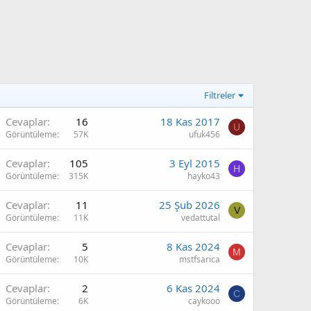
Filtreler
Cevaplar
16
18 Kas 2017
U
Görüntüleme
57K
ufuk456
Cevaplar
105
3 Eyl 2015
H
Görüntüleme
315K
hayko43
Cevaplar
11
25 Şub 2026
V
Görüntüleme
11K
vedattutal
Cevaplar
5
8 Kas 2024
M
Görüntüleme
10K
mstfsarica
Cevaplar
2
6 Kas 2024
C
Görüntüleme
6K
caykooo