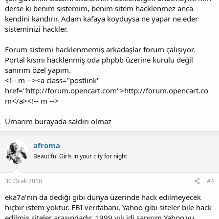
derse ki benim sistemim, benim sitem hacklenmez anca
kendini kandırır. Adam kafaya koyduysa ne yapar ne eder
sisteminizi hackler.
Forum sistemi hacklenmemiş arkadaşlar forum çalışıyor.
Portal kısmı hacklenmiş oda phpbb üzerine kurulu değil
sanırım özel yapım.
<!-- m --><a class="postlink"
href="http://forum.opencart.com">http://forum.opencart.co
m</a><!-- m -->
Umarım burayada saldırı olmaz
afroma
Beautiful Girls in your city for night
30 Ocak 2010
#4
eka7a'nın da dediği gibi dünya üzerinde hack edilmeyecek
hiçbir istem yoktur. FBI veritabanı, Yahoo gibi siteler bile hack
edilmiş siteler arasındadır. 1999 yılı idi sanırım Yahoo'yu