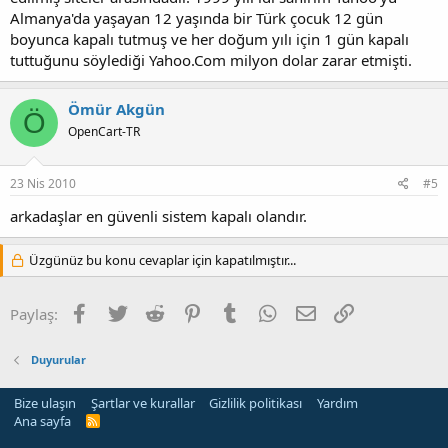
Almanya'da yaşayan 12 yaşında bir Türk çocuk 12 gün
boyunca kapalı tutmuş ve her doğum yılı için 1 gün kapalı
tuttuğunu söylediği Yahoo.Com milyon dolar zarar etmişti.
Ömür Akgün
Ö
OpenCart-TR
23 Nis 2010
#5
arkadaşlar en güvenli sistem kapalı olandır.
Üzgünüz bu konu cevaplar için kapatılmıştır...
Facebook
Twitter
Reddit
Pinterest
Tumblr
WhatsApp
E-posta
Link
Paylaş:
Duyurular
Bize ulaşın
Şartlar ve kurallar
Gizlilik politikası
Yardım
Ana sayfa
R
S
S