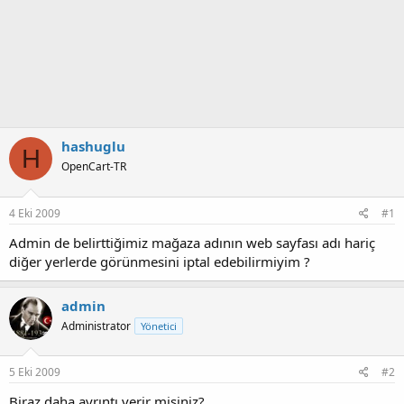
hashuglu
H
OpenCart-TR
4 Eki 2009
#1
Admin de belirttiğimiz mağaza adının web sayfası adı hariç
diğer yerlerde görünmesini iptal edebilirmiyim ?
admin
Administrator
Yönetici
5 Eki 2009
#2
Biraz daha ayrıntı verir misiniz?