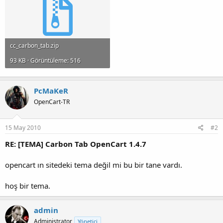
cc_carbon_tab.zip
93 KB · Görüntüleme: 516
PcMaKeR
OpenCart-TR
15 May 2010
#2
RE: [TEMA] Carbon Tab OpenCart 1.4.7
opencart ın sitedeki tema değil mi bu bir tane vardı.
hoş bir tema.
admin
Administrator
Yönetici