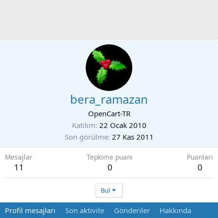
bera_ramazan
OpenCart-TR
Katılım
22 Ocak 2010
Son görülme
27 Kas 2011
Mesajlar
Tepkime puanı
Puanları
11
0
0
Bul
Profil mesajları
Son aktivite
Gönderiler
Hakkında