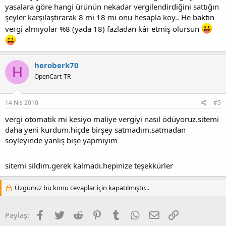
yasalara göre hangi ürünün nekadar vergilendirdiğini sattığın
şeyler karşılaştırarak 8 mi 18 mi onu hesapla koy.. He baktın
vergi almıyolar %8 (yada 18) fazladan kâr etmiş olursun
heroberk70
H
OpenCart-TR
14 Nis 2010
#5
vergi otomatik mi kesiyo maliye vergiyi nasıl ödüyoruz.sitemi
daha yeni kurdum.hiçde birşey satmadım.satmadan
söyleyinde yanlış bişe yapmıyım
sitemi sildim.gerek kalmadı.hepinize teşekkürler
Üzgünüz bu konu cevaplar için kapatılmıştır...
Facebook
Twitter
Reddit
Pinterest
Tumblr
WhatsApp
E-posta
Link
Paylaş: