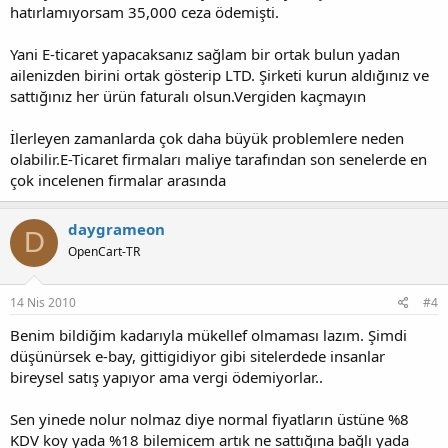
hatırlamıyorsam 35,000 ceza ödemişti.
Yani E-ticaret yapacaksanız sağlam bir ortak bulun yadan
ailenizden birini ortak gösterip LTD. Şirketi kurun aldığınız ve
sattığınız her ürün faturalı olsun.Vergiden kaçmayın
İlerleyen zamanlarda çok daha büyük problemlere neden
olabilir.E-Ticaret firmaları maliye tarafından son senelerde en
çok incelenen firmalar arasında
daygrameon
D
OpenCart-TR
14 Nis 2010
#4
Benim bildiğim kadarıyla mükellef olmaması lazım. Şimdi
düşünürsek e-bay, gittigidiyor gibi sitelerdede insanlar
bireysel satış yapıyor ama vergi ödemiyorlar..
Sen yinede nolur nolmaz diye normal fiyatların üstüne %8
KDV koy yada %18 bilemicem artık ne sattığına bağlı yada