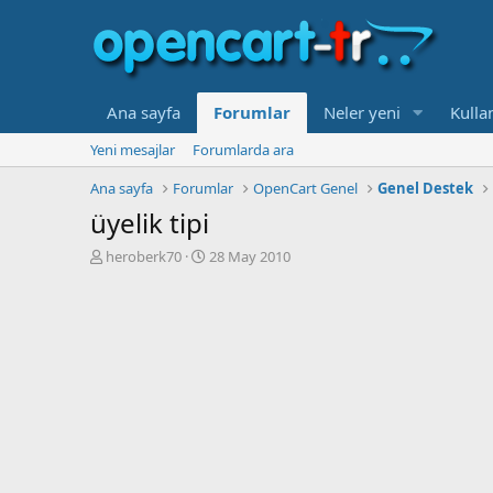
Ana sayfa
Forumlar
Neler yeni
Kullan
Yeni mesajlar
Forumlarda ara
Ana sayfa
Forumlar
OpenCart Genel
Genel Destek
üyelik tipi
K
B
heroberk70
28 May 2010
o
a
n
ş
b
l
u
a
y
n
u
g
b
ı
a
ç
ş
t
l
a
a
r