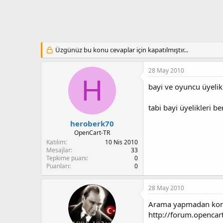
t
i
a
h
n
i
Üzgünüz bu konu cevaplar için kapatılmıştır...
28 May 2010
H
bayi ve oyuncu üyelik
tabi bayi üyelikleri 
heroberk70
OpenCart-TR
Katılım
10 Nis 2010
Mesajlar
33
Tepkime puanı
0
Puanları
0
28 May 2010
Arama yapmadan konu a
http://forum.opencar