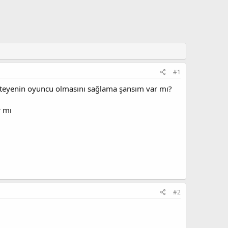
#1
i isteyenin oyuncu olmasını sağlama şansım var mı?
r mı
#2