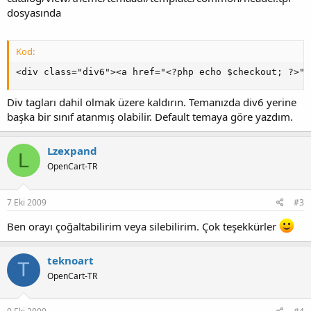
dosyasında
Kod:
<div class="div6"><a href="<?php echo $checkout; ?>">
Div tagları dahil olmak üzere kaldırın. Temanızda div6 yerine
başka bir sınıf atanmış olabilir. Default temaya göre yazdım.
Lzexpand
L
OpenCart-TR
7 Eki 2009
#3
Ben orayı çoğaltabilirim veya silebilirim. Çok teşekkürler
teknoart
T
OpenCart-TR