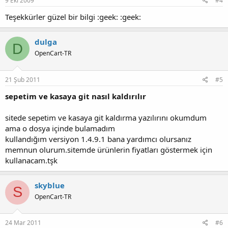
9 Eki 2009
#4
Teşekkürler güzel bir bilgi :geek: :geek:
dulga
D
OpenCart-TR
21 Şub 2011
#5
sepetim ve kasaya git nasıl kaldırılır
sitede sepetim ve kasaya git kaldırma yazılırını okumdum
ama o dosya içinde bulamadım
kullandığım versiyon 1.4.9.1 bana yardımcı olursanız
memnun olurum.sitemde ürünlerin fiyatları göstermek için
kullanacam.tşk
skyblue
S
OpenCart-TR
24 Mar 2011
#6