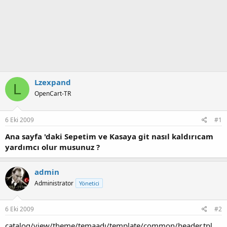
Lzexpand
L
OpenCart-TR
6 Eki 2009
#1
Ana sayfa 'daki Sepetim ve Kasaya git nasıl kaldırıcam
yardımcı olur musunuz ?
admin
Administrator
Yönetici
6 Eki 2009
#2
catalog/view/theme/temaadı/template/common/header.tpl