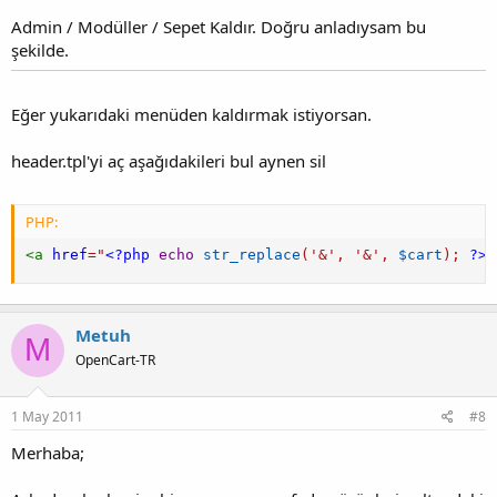
Admin / Modüller / Sepet Kaldır. Doğru anladıysam bu
şekilde.
Eğer yukarıdaki menüden kaldırmak istiyorsan.
header.tpl'yi aç aşağıdakileri bul aynen sil
PHP:
<
a
href
=
"
<?php
echo
str_replace
(
'&'
,
'&'
,
$cart
)
;
?>
"
Metuh
M
OpenCart-TR
1 May 2011
#8
Merhaba;