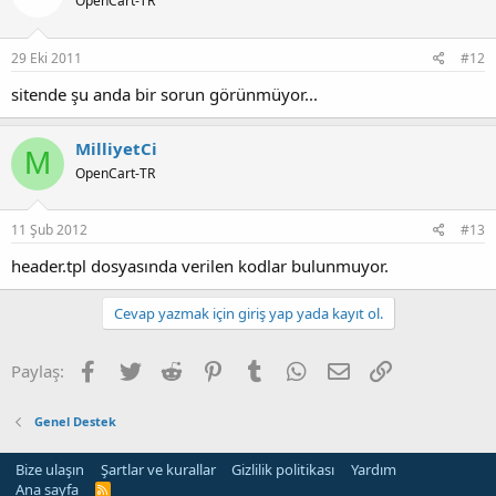
OpenCart-TR
29 Eki 2011
#12
sitende şu anda bir sorun görünmüyor...
MilliyetCi
M
OpenCart-TR
11 Şub 2012
#13
header.tpl dosyasında verilen kodlar bulunmuyor.
Cevap yazmak için giriş yap yada kayıt ol.
Facebook
Twitter
Reddit
Pinterest
Tumblr
WhatsApp
E-posta
Link
Paylaş:
Genel Destek
Bize ulaşın
Şartlar ve kurallar
Gizlilik politikası
Yardım
Ana sayfa
R