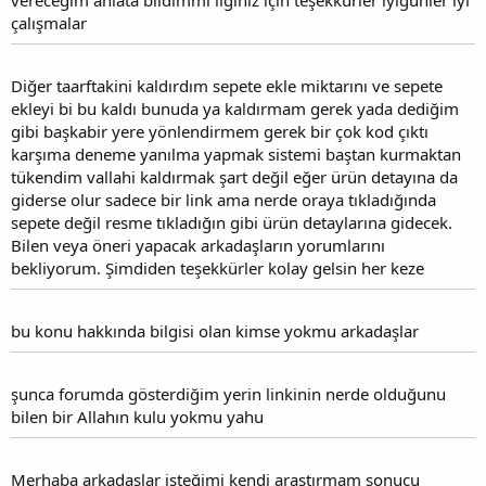
vereceğim anlata bildimmi ilginiz için teşekkürler iyigünler iyi
çalışmalar
Diğer taarftakini kaldırdım sepete ekle miktarını ve sepete
ekleyi bi bu kaldı bunuda ya kaldırmam gerek yada dediğim
gibi başkabir yere yönlendirmem gerek bir çok kod çıktı
karşıma deneme yanılma yapmak sistemi baştan kurmaktan
tükendim vallahi kaldırmak şart değil eğer ürün detayına da
giderse olur sadece bir link ama nerde oraya tıkladığında
sepete değil resme tıkladığın gibi ürün detaylarına gidecek.
Bilen veya öneri yapacak arkadaşların yorumlarını
bekliyorum. Şimdiden teşekkürler kolay gelsin her keze
bu konu hakkında bilgisi olan kimse yokmu arkadaşlar
şunca forumda gösterdiğim yerin linkinin nerde olduğunu
bilen bir Allahın kulu yokmu yahu
Merhaba arkadaşlar isteğimi kendi araştırmam sonucu