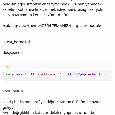
buldum eğer sitenizin anasayfasındaki ürünün yanındaki
sepetim kutusuna link vermek istiyorsanız aşağıdaki yolu
izleyin tamamen kendi cözümümdür.
/catalog/view/theme/SİZİN TEMANIZ/template/module
latest_home.tpl
dosyasında
PHP:
<
a
class
=
"
button_add_small
"
href
=
"
<?php
echo
$product
kodu bulun
['add'] bu ksımıa href yazdığınız zaman ürünün detayına
gidiyor.
Aynı değişiklikleri katagoridekileri yapmak içindir bu