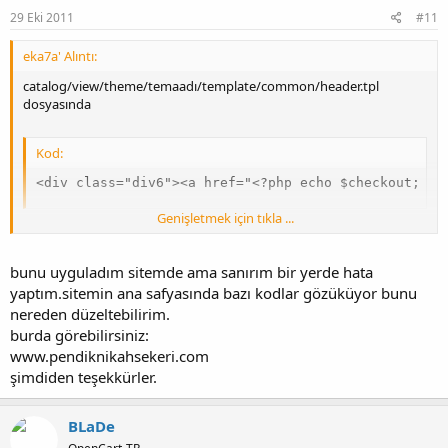
29 Eki 2011
#11
eka7a' Alıntı:
catalog/view/theme/temaadı/template/common/header.tpl
dosyasında
Kod:
<div class="div6"><a href="<?php echo $checkout; ?>
Genişletmek için tıkla ...
Div tagları dahil olmak üzere kaldırın. Temanızda div6 yerine başka
bir sınıf atanmış olabilir. Default temaya göre yazdım.
bunu uyguladım sitemde ama sanırım bir yerde hata
yaptım.sitemin ana safyasında bazı kodlar gözüküyor bunu
nereden düzeltebilirim.
burda görebilirsiniz:
www.pendiknikahsekeri.com
şimdiden teşekkürler.
BLaDe