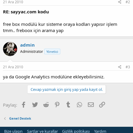
21 Ara 2010
#2
RE: sayyac.com kodu
free box modülü kur sisteme oraya kodları yapısır işlem
tmm.. freboox için arama yap
admin
Administrator
Yönetici
21 Ara 2010
#3
ya da Google Analytics modülüne ekleyebilirsiniz.
Cevap yazmak için giriş yap yada kayıt ol.
Facebook
Twitter
Reddit
Pinterest
Tumblr
WhatsApp
E-posta
Link
Paylaş:
Genel Destek
Bize ulaşın
Şartlar ve kurallar
Gizlilik politikası
Yardım