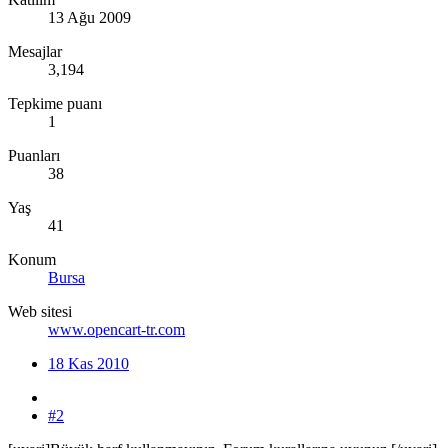
13 Ağu 2009
Mesajlar
3,194
Tepkime puanı
1
Puanları
38
Yaş
41
Konum
Bursa
Web sitesi
www.opencart-tr.com
18 Kas 2010
#2