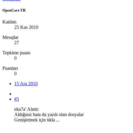
OpenCart-TR
Katılım
25 Kas 2010
Mesajlar
27
Tepkime puanı
0
Puanları
0
15 Ara 2010
#5
eka7a' Alıntı:
Aldığınız hata da yazılı olan dosyalar
Genişletmek için tıkla ...