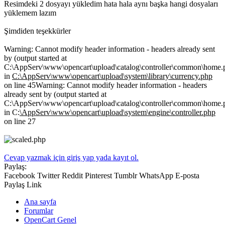
Resimdeki 2 dosyayı yükledim hata hala aynı başka hangi dosyaları
yüklemem lazım
Şimdiden teşekkürler
Warning: Cannot modify header information - headers already sent
by (output started at
C:\AppServ\www\opencart\upload\catalog\controller\common\home.
in
C:\AppServ\www\opencart\upload\system\library\currency.php
on line 45Warning: Cannot modify header information - headers
already sent by (output started at
C:\AppServ\www\opencart\upload\catalog\controller\common\home.
in C:
\AppServ\www\opencart\upload\system\engine\controller.php
on line 27
Cevap yazmak için giriş yap yada kayıt ol.
Paylaş:
Facebook
Twitter
Reddit
Pinterest
Tumblr
WhatsApp
E-posta
Paylaş
Link
Ana sayfa
Forumlar
OpenCart Genel