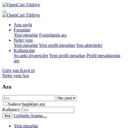
Ana sayfa
Forumlar
Yeni mesajlar
Forumlarda ara
Neler yeni
Yeni mesajlar
Yeni profil mesajları
Son aktiviteler
Kullanıcılar
Şu anki ziyaretçiler
Yeni profil mesajları
Profil mesajlarında
ara
Giriş yap
Kayıt ol
Neler yeni
Ara
Ara
Sadece başlıkları ara
Kullanıcı:
Gelişmiş Arama…
Ara
Yeni mesajlar