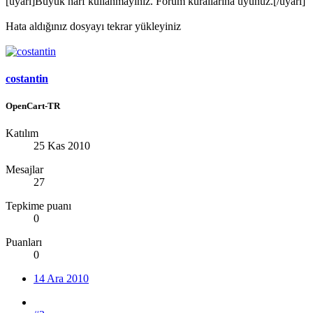
[uyari]Büyük harf kullanmayınız. Forum kurallarına uyunuz.[/uyari]
Hata aldığınız dosyayı tekrar yükleyiniz
costantin
OpenCart-TR
Katılım
25 Kas 2010
Mesajlar
27
Tepkime puanı
0
Puanları
0
14 Ara 2010