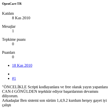
OpenCart-TR
Katılım
8 Kas 2010
Mesajlar
1
Tepkime puanı
0
Puanları
0
18 Kas 2010
#1
"ÖNCELİKLE Scripti kodlayanlara ve free olarak yayın yapanlara
CAN-I GÖNÜLDEN teşekkür ediyor başarılarının devamını
diliyorum.
Arkadaşlar Ben sistemi son sürüm 1,4,9.2 kurdum herşey gayet iyi
çalıştı