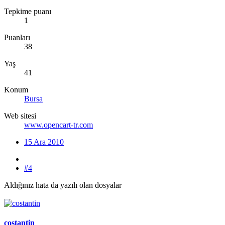
Tepkime puanı
1
Puanları
38
Yaş
41
Konum
Bursa
Web sitesi
www.opencart-tr.com
15 Ara 2010
#4
Aldığınız hata da yazılı olan dosyalar
costantin