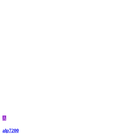
A
alp7200