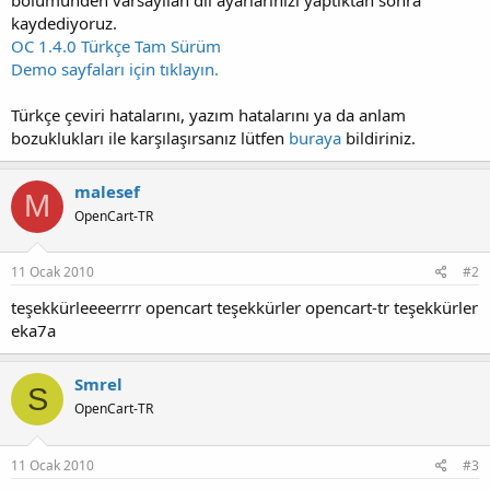
kaydediyoruz.
OC 1.4.0 Türkçe Tam Sürüm
Demo sayfaları için tıklayın.
Türkçe çeviri hatalarını, yazım hatalarını ya da anlam
bozuklukları ile karşılaşırsanız lütfen
buraya
bildiriniz.
malesef
M
OpenCart-TR
11 Ocak 2010
#2
teşekkürleeeerrrr opencart teşekkürler opencart-tr teşekkürler
eka7a
Smrel
S
OpenCart-TR
11 Ocak 2010
#3