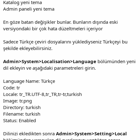
Katalog yeni tema
Admin paneli yeni tema
En göze batan değişikler bunlar. Bunların dışında eski
versiyondaki bir çok hata düzeltmeleri içeriyor
Sadece Türkçe çeviri dosyalarını yüklediyseniz Türkçeyi bu
şekilde ekleyebilirsiniz.
Admin>System>Localisation>Language
bölümünden yeni
dil ekleyin ve aşağıdaki parametreleri girin.
Language Name: Türkçe
Code: tr
Locale: tr_TR.UTF-8,tr_TR,tr-tr,turkish
Image: tr.png
Directory: turkish
Filename: turkish
Status: Enabled
Dilinizi ekledikten sonra
Admin>System>Setting>Local
bölümünden varsayılan dil ayarlarınızı yaptıktan sonra