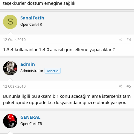
teşekkürler dostum emeğine sağlık.
SanalFetih
S
OpenCart-TR
12 Ocak 2010
#4
1.3.4 kullananlar 1.4.0'a nasıl güncelleme yapacaklar ?
admin
Administrator
Yönetici
12 Ocak 2010
#5
Bununla ilgili bu akşam bir konu açacağım ama isterseniz tam
paket içinde upgrade.txt dosyasında ingilizce olarak yazıyor.
GENERAL
OpenCart-TR