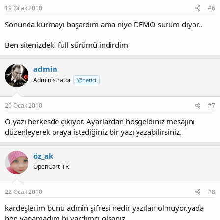
19 Ocak 2010
#6
Sonunda kurmayı başardım ama niye DEMO sürüm diyor..
Ben sitenizdeki full sürümü indirdim
admin
Administrator
Yönetici
20 Ocak 2010
#7
O yazı herkesde çıkıyor. Ayarlardan hoşgeldiniz mesajını
düzenleyerek oraya istediğiniz bir yazı yazabilirsiniz.
öz_ak
OpenCart-TR
22 Ocak 2010
#8
kardeşlerim bunu admin şifresi nedir yazılan olmuyor.yada
ben yapamadım.bi yardımcı olsanız