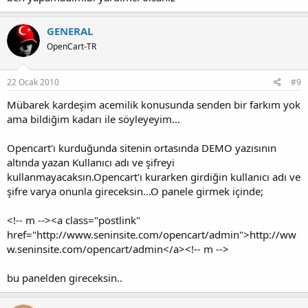
GENERAL
OpenCart-TR
22 Ocak 2010
#9
Mübarek kardeşim acemilik konusunda senden bir farkım yok
ama bildiğim kadarı ile söyleyeyim...
Opencart'ı kurduğunda sitenin ortasında DEMO yazısının
altında yazan Kullanıcı adı ve şifreyi
kullanmayacaksın.Opencart'ı kurarken girdiğin kullanıcı adı ve
şifre varya onunla gireceksin...O panele girmek içinde;
<!-- m --><a class="postlink"
href="http://www.seninsite.com/opencart/admin">http://ww
w.seninsite.com/opencart/admin</a><!-- m -->
bu panelden gireceksin..