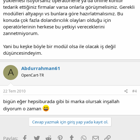
yüklemesi istiyorsanız operatörlerle ya da online kontör
tedarik ettiğiniz firmalar varsa onlarla görüşmelisiniz. Gerekli
modülleri altyapıyı vs bunlara göre hazırlatmalısınız. Bu
konuda çok fazla dolandırıcılık olayları olduğu için
operatörlerinin herkese bu yetkiyi vereceklerini
zannetmiyorum.
Yani bu keşke böyle bir modül olsa ile olacak iş değil
düşüncesindeyim.
Abdurrahman61
A
OpenCart-TR
22 Tem 2010
#4
bigün eğer hepsiburada gibi bi marka olursak inşallah
diyorum o zaman
Cevap yazmak için giriş yap yada kayıt ol.
Facebook
Twitter
Reddit
Pinterest
Tumblr
WhatsApp
E-posta
Link
Paylaş: