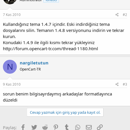
7 Kas 2010
#2
Kullandığınız tema 1.4.7 içindir. Eski indirdiğiniz tema
dosyalarını silin. Temanın 1.4.8 versiyonunu indirin ve tekrar
kurun.
Konudaki 1.4.9 ile ilgili kısmı tekrar yükleyiniz
http://forum.opencart-tr.com/thread-1180.html
nargiletutun
N
OpenCart-TR
9 Kas 2010
#3
sorun benim bilgisayrdaymış arkadaşlar formatlayınca
düzeldi
Cevap yazmak için giriş yap yada kayıt ol.
Facebook
Twitter
Reddit
Pinterest
Tumblr
WhatsApp
E-posta
Link
Paylaş: