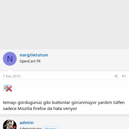
nargiletutun
N
OpenCart-TR
7 Kas 2010
#1
temayı gördügünüz gibi buttonlar görünmüyor yardım lütfen
sadece Mozilla firefox da hata veriyor
admin
Administrator
Yönetici