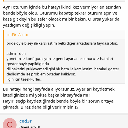
Aynı oturum içinde bu hatayı ikinci kez vermiyor en azından
bende böyle oldu. Oturumu kapatıp tekrar oturum açın ve
kasa git deyin bu sefer olacak mı bir bakın. Olursa yukarıda
yazdığım değişikliği yapın.
cod3r' Alıntı:
birde oyle bisey ile karsilastim belki diger arkadaslara faydasi olur..
admin' den
yonetim -> konfigurasyon -> genel ayarlar -> sunucu -> hatalari
goster hayir yapildiginda
dil paketini yukleyemedi gibi bir hata ile karsilastim. hatalari goster
dedigimde ise problem ortadan kalkiyor..
ilgin icin tesekkurler..
Bu hatayı hangi sayfada alıyorsunuz. Ayarları kaydetmek
istediğinizde mi yoksa başka bir sayfada mı?
Hayırı seçip kaydettiğimde bende böyle bir sorun ortaya
çıkmadı. Biraz daha bilgi verir misiniz?
cod3r
C
OpenCart-TR