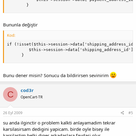
    	}
Bununla değiştir
Kod:
if (!isset($this->session->data['shipping_address_id']
         $this->session->data['shipping_address_id'] =
      }
Bunu dener misin? Sonucu da bildirirsen sevinirim
cod3r
C
OpenCart-TR
26 Eyl 2009
#5
su anda ilginctir o problem kalkti anlayamadim tekrar
karsilasirsam dedigini yapicam. birde oyle bisey ile
karsilastim belki diger arkadaslara faydasi olur..