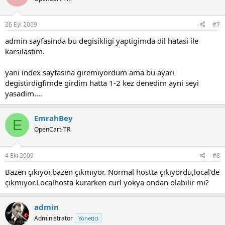
26 Eyl 2009
#7
admin sayfasinda bu degisikligi yaptigimda dil hatasi ile
karsilastim.
yani index sayfasina giremiyordum ama bu ayari
degistirdigfimde girdim hatta 1-2 kez denedim ayni seyi
yasadim....
EmrahBey
E
OpenCart-TR
4 Eki 2009
#8
Bazen çıkıyor,bazen çıkmıyor. Normal hostta çıkıyordu,local'de
çıkmıyor.Localhosta kurarken curl yokya ondan olabilir mi?
admin
Administrator
Yönetici