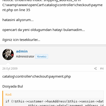
C:\wamp\www\openCart\catalog\controller\checkout\payme
nt.php on line 35
hatasini aliyorum...
opencart da yeni oldugumdan hatayi bulamadim...
ilginiz icin tesekkurler...
admin
Administrator
Yönetici
26 Eyl 2009
#4
catalog\controller\checkout\payment.php
Dosyada Bul
Kod:
if (!$this->customer->hasAddress($this->session->data
      		$this->session->data['payment_address_id'] = $this->session->data['shipping_address_id'];
