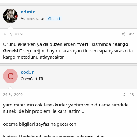
admin
Administrator
Yönetici
26 Eyl 2009
#2
Ürünü eklerken ya da düzenlerken
"Veri"
kısmında
"Kargo
Gerekli"
seçeneğini hayır olarak işaretlersen sipariş sırasında
kargo metodunu atlayacaktır.
cod3r
C
OpenCart-TR
26 Eyl 2009
#3
yardiminiz icin cok tesekkurler yaptim ve oldu ama simdide
su sekilde bir problem ile karsilastim...
odeme bilgileri sayfasina gecerken
Notice: Undefined index: shipping_address_id in