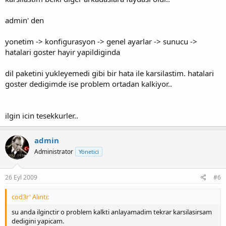
admin' den
yonetim -> konfigurasyon -> genel ayarlar -> sunucu ->
hatalari goster hayir yapildiginda
dil paketini yukleyemedi gibi bir hata ile karsilastim. hatalari
goster dedigimde ise problem ortadan kalkiyor..
ilgin icin tesekkurler..
admin
Administrator
Yönetici
26 Eyl 2009
#6
cod3r' Alıntı:
su anda ilginctir o problem kalkti anlayamadim tekrar karsilasirsam
dedigini yapicam.