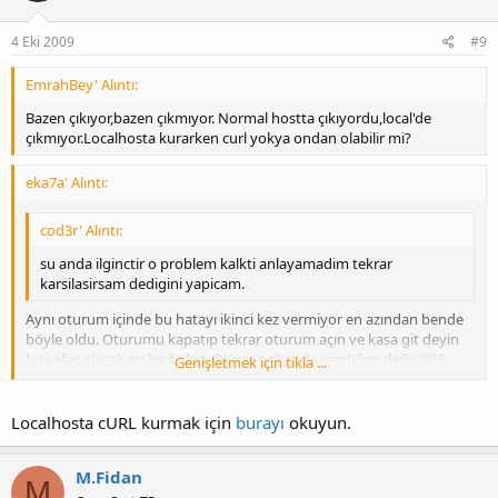
4 Eki 2009
#9
EmrahBey' Alıntı:
Bazen çıkıyor,bazen çıkmıyor. Normal hostta çıkıyordu,local'de
çıkmıyor.Localhosta kurarken curl yokya ondan olabilir mi?
eka7a' Alıntı:
cod3r' Alıntı:
su anda ilginctir o problem kalkti anlayamadim tekrar
karsilasirsam dedigini yapicam.
Aynı oturum içinde bu hatayı ikinci kez vermiyor en azından bende
böyle oldu. Oturumu kapatıp tekrar oturum açın ve kasa git deyin
bu sefer olacak mı bir bakın. Olursa yukarıda yazdığım değişikliği
Genişletmek için tıkla ...
yapın.
Genişletmek için tıkla ...
Localhosta cURL kurmak için
burayı
okuyun.
M.Fidan
M