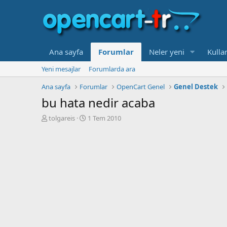
Ana sayfa
Forumlar
Neler yeni
Kullan
Yeni mesajlar
Forumlarda ara
Ana sayfa
Forumlar
OpenCart Genel
Genel Destek
bu hata nedir acaba
K
B
tolgareis
1 Tem 2010
o
a
n
ş
b
l
u
a
y
n
u
g
b
ı
a
ç
ş
t
l
a
a
r