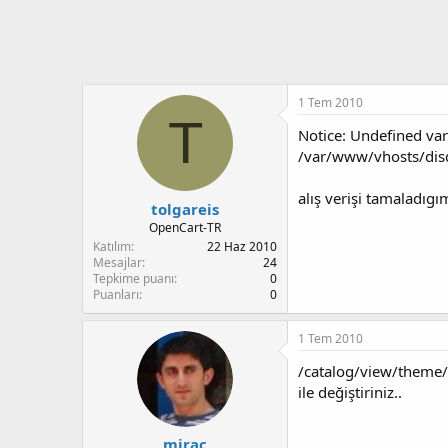
t
i
a
h
n
i
1 Tem 2010
T
Notice: Undefined var
/var/www/vhosts/disd
alış verişi tamaladıg
tolgareis
OpenCart-TR
Katılım
22 Haz 2010
Mesajlar
24
Tepkime puanı
0
Puanları
0
1 Tem 2010
/catalog/view/theme/
ile değiştiriniz..
mirac