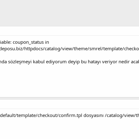
iable: coupon_status in
eposu.biz/httpdocs/catalog/view/theme/smrel/template/checkout
ımda sözleşmeyi kabul ediyorum deyip bu hatayı veriyor nedir acaba
default/template/checkout/confirm.tpl dosyasını /catalog/view/