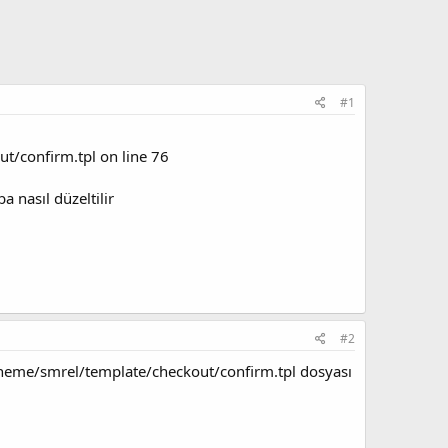
#1
/confirm.tpl on line 76
 nasıl düzeltilir
#2
theme/smrel/template/checkout/confirm.tpl dosyası