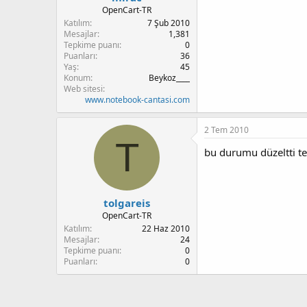
OpenCart-TR
Katılım
7 Şub 2010
Mesajlar
1,381
Tepkime puanı
0
Puanları
36
Yaş
45
Konum
Beykoz____
Web sitesi
www.notebook-cantasi.com
2 Tem 2010
T
bu durumu düzeltti te
tolgareis
OpenCart-TR
Katılım
22 Haz 2010
Mesajlar
24
Tepkime puanı
0
Puanları
0