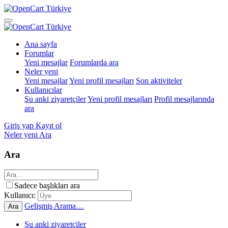
Ana sayfa
Forumlar
Yeni mesajlar
Forumlarda ara
Neler yeni
Yeni mesajlar
Yeni profil mesajları
Son aktiviteler
Kullanıcılar
Şu anki ziyaretçiler
Yeni profil mesajları
Profil mesajlarında
ara
Giriş yap
Kayıt ol
Neler yeni
Ara
Ara
Sadece başlıkları ara
Kullanıcı:
Gelişmiş Arama…
Ara
Şu anki ziyaretçiler