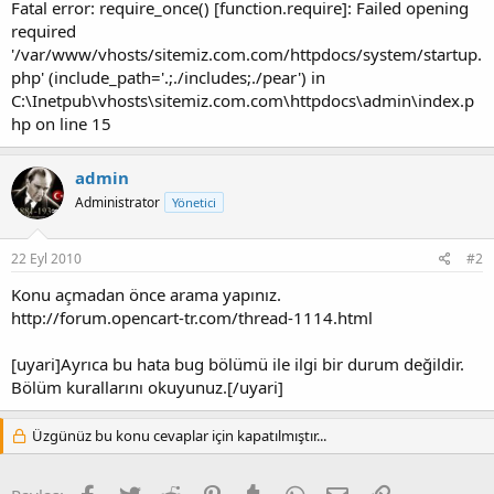
Fatal error: require_once() [function.require]: Failed opening
required
'/var/www/vhosts/sitemiz.com.com/httpdocs/system/startup.
php' (include_path='.;./includes;./pear') in
C:\Inetpub\vhosts\sitemiz.com.com\httpdocs\admin\index.p
hp on line 15
admin
Administrator
Yönetici
22 Eyl 2010
#2
Konu açmadan önce arama yapınız.
http://forum.opencart-tr.com/thread-1114.html
[uyari]Ayrıca bu hata bug bölümü ile ilgi bir durum değildir.
Bölüm kurallarını okuyunuz.[/uyari]
Üzgünüz bu konu cevaplar için kapatılmıştır...
Facebook
Twitter
Reddit
Pinterest
Tumblr
WhatsApp
E-posta
Link