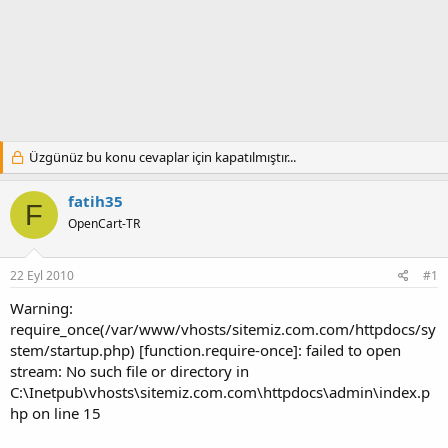
Üzgünüz bu konu cevaplar için kapatılmıştır...
fatih35
F
OpenCart-TR
22 Eyl 2010
#1
Warning:
require_once(/var/www/vhosts/sitemiz.com.com/httpdocs/sy
stem/startup.php) [function.require-once]: failed to open
stream: No such file or directory in
C:\Inetpub\vhosts\sitemiz.com.com\httpdocs\admin\index.p
hp on line 15