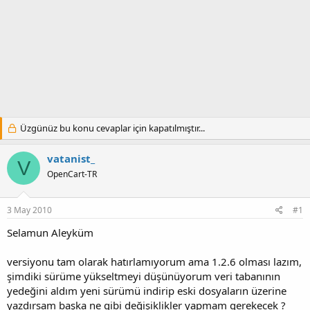
Üzgünüz bu konu cevaplar için kapatılmıştır...
vatanist_
V
OpenCart-TR
3 May 2010
#1
Selamun Aleyküm
versiyonu tam olarak hatırlamıyorum ama 1.2.6 olması lazım,
şimdiki sürüme yükseltmeyi düşünüyorum veri tabanının
yedeğini aldım yeni sürümü indirip eski dosyaların üzerine
yazdırsam başka ne gibi değişiklikler yapmam gerekecek ?