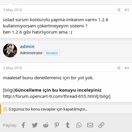
3 May 2010
#3
üstad sürüm kontürolü yapma imkanım varmı 1.2.6
kullanmıyorsam çökertmeyeyim sistemi ?
ben 1.2.6 gibi hatırlıyorum ama : (
admin
Administrator
Yönetici
3 May 2010
#4
maalesef bunu denetlemeniz için bir yol yok.
[bilgi]
Güncelleme için bu konuyu inceleyiniz
http://forum.opencart-tr.com/thread-655.html[/bilgi]
Üzgünüz bu konu cevaplar için kapatılmıştır...
Facebook
Twitter
Reddit
Pinterest
Tumblr
WhatsApp
E-posta
Link
Paylaş: