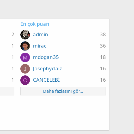
En çok puan
2
admin
38
1
mirac
36
1
mdogan35
18
M
1
Josephyclaiz
16
J
1
CANCELEBİ
16
C
Daha fazlasını gör…