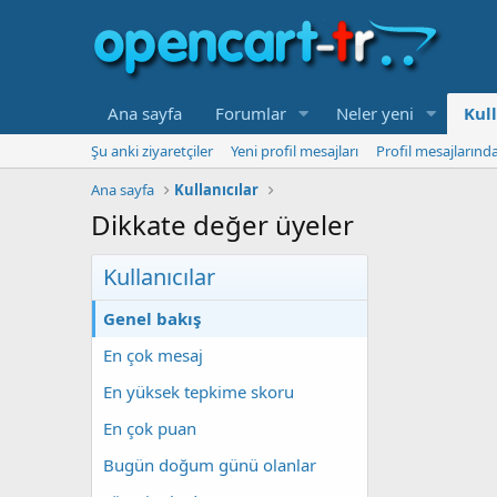
Ana sayfa
Forumlar
Neler yeni
Kull
Şu anki ziyaretçiler
Yeni profil mesajları
Profil mesajlarınd
Ana sayfa
Kullanıcılar
Dikkate değer üyeler
Kullanıcılar
Genel bakış
En çok mesaj
En yüksek tepkime skoru
En çok puan
Bugün doğum günü olanlar