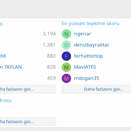
j
En yüksek tepkime skoru
3,194
ngenar
N
1,381
denizbayraktar
D
66
882
ferhattortop
F
n TAYLAN
826
MaviATES
M
459
mdogan35
M
ha fazlasını gör…
Daha fazlasını gör…
drosu
ha fazlasını gör…