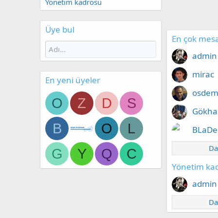
Yönetim kadrosu
Üye bul
En çok mesa
admin
mirac
En yeni üyeler
osdem
O
Z
D
S
Gökha
B
O
L
BLaDe
Da
G
Y
Q
C
Yönetim ka
admin
Da