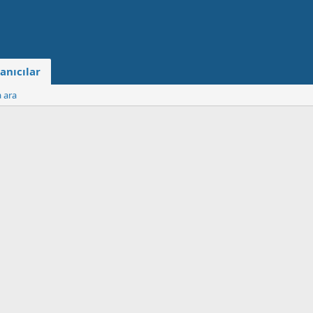
anıcılar
a ara