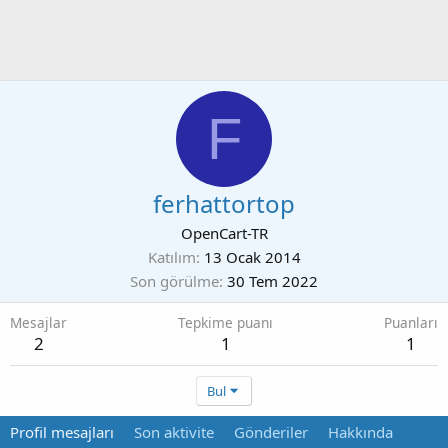
F
ferhattortop
OpenCart-TR
Katılım
13 Ocak 2014
Son görülme
30 Tem 2022
Mesajlar
Tepkime puanı
Puanları
2
1
1
Bul
Profil mesajları
Son aktivite
Gönderiler
Hakkında