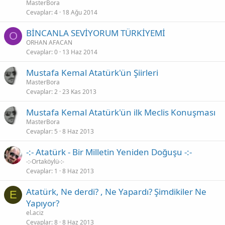
MasterBora
Cevaplar
4
18 Ağu 2014
BİNCANLA SEVİYORUM TÜRKİYEMİ
O
ORHAN AFACAN
Cevaplar
0
13 Haz 2014
Mustafa Kemal Atatürk'ün Şiirleri
MasterBora
Cevaplar
2
23 Kas 2013
Mustafa Kemal Atatürk'ün ilk Meclis Konuşması
MasterBora
Cevaplar
5
8 Haz 2013
-:- Atatürk - Bir Milletin Yeniden Doğuşu -:-
-:-Ortaköylü-:-
Cevaplar
1
8 Haz 2013
Atatürk, Ne derdi? , Ne Yapardı? Şimdikiler Ne
E
Yapıyor?
el.aciz
Cevaplar
8
8 Haz 2013