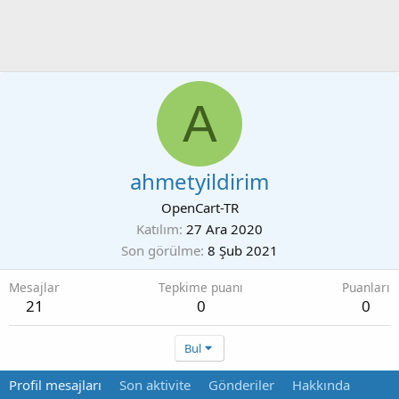
A
ahmetyildirim
OpenCart-TR
Katılım
27 Ara 2020
Son görülme
8 Şub 2021
Mesajlar
Tepkime puanı
Puanları
21
0
0
Bul
Profil mesajları
Son aktivite
Gönderiler
Hakkında