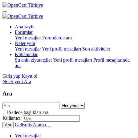
Ana sayfa
Forumlar
Yeni mesajlar
Forumlarda ara
Neler yeni
Yeni mesajlar
Yeni profil mesajları
Son aktiviteler
Kullanıcılar
Şu anki ziyaretçiler
Yeni profil mesajları
Profil mesajlarında
ara
Giriş yap
Kayıt ol
Neler yeni
Ara
Ara
Sadece başlıkları ara
Kullanıcı:
Gelişmiş Arama…
Ara
Yeni mesajlar