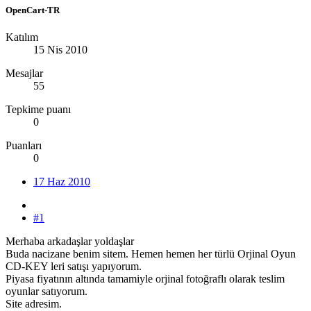
OpenCart-TR
Katılım
15 Nis 2010
Mesajlar
55
Tepkime puanı
0
Puanları
0
17 Haz 2010
#1
Merhaba arkadaşlar yoldaşlar
Buda nacizane benim sitem. Hemen hemen her türlü Orjinal Oyun
CD-KEY leri satışı yapıyorum.
Piyasa fiyatının altında tamamiyle orjinal fotoğraflı olarak teslim
oyunlar satıyorum.
Site adresim.