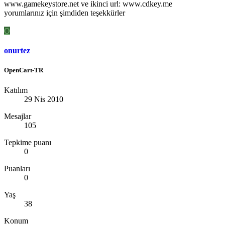
www.gamekeystore.net ve ikinci url: www.cdkey.me
yorumlarınız için şimdiden teşekkürler
O
onurtez
OpenCart-TR
Katılım
29 Nis 2010
Mesajlar
105
Tepkime puanı
0
Puanları
0
Yaş
38
Konum