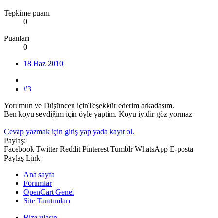
Tepkime puanı
0
Puanları
0
18 Haz 2010
#3
Yorumun ve Düşüncen içinTeşekkür ederim arkadaşım.
Ben koyu sevdiğim için öyle yaptim. Koyu iyidir göz yormaz
Cevap yazmak için giriş yap yada kayıt ol.
Paylaş:
Facebook
Twitter
Reddit
Pinterest
Tumblr
WhatsApp
E-posta
Paylaş
Link
Ana sayfa
Forumlar
OpenCart Genel
Site Tanıtımları
Bize ulaşın