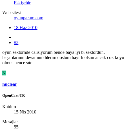
Eskişehir
Web sitesi
oyunparam.com
18 Haz 2010
#2
oyun sektornde calısıyorum bende baya ıyı bı sektordur..
başarılarının devamını dılerım dostum hayırlı olsun ancak cok koyu
olmus bence sıte
N
nuclear
OpenCart-TR
Katılım
15 Nis 2010
Mesajlar
55