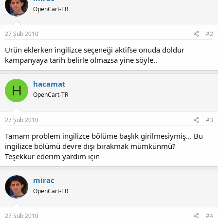
OpenCart-TR
27 Şub 2010
#2
Ürün eklerken ingilizce seçeneği aktifse onuda doldur
kampanyaya tarih belirle olmazsa yine söyle..
hacamat
H
OpenCart-TR
27 Şub 2010
#3
Tamam problem ingilizce bölüme başlık girilmesiymiş... Bu
ingilizce bölümü devre dışı bırakmak mümkünmü?
Teşekkür ederim yardım için
mirac
OpenCart-TR
27 Şub 2010
#4