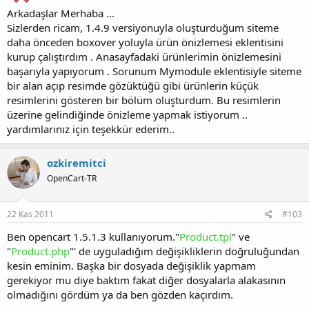
Arkadaşlar Merhaba ...
Sizlerden ricam, 1.4.9 versiyonuyla oluşturduğum siteme
daha önceden boxover yoluyla ürün önizlemesi eklentisini
kurup çalıştırdım . Anasayfadaki ürünlerimin önizlemesini
başarıyla yapıyorum . Sorunum Mymodule eklentisiyle siteme
bir alan açıp resimde gözüktüğü gibi ürünlerin küçük
resimlerini gösteren bir bölüm oluşturdum. Bu resimlerin
üzerine gelindiğinde önizleme yapmak istiyorum ..
yardımlarınız için teşekkür ederim..
ozkiremitci
OpenCart-TR
22 Kas 2011
#103
Ben opencart 1.5.1.3 kullanıyorum."
Product.tpl
" ve
"
Product.php
"' de uyguladığım değişikliklerin doğruluğundan
kesin eminim. Başka bir dosyada değişiklik yapmam
gerekiyor mu diye baktım fakat diğer dosyalarla alakasının
olmadığını gördüm ya da ben gözden kaçırdım.