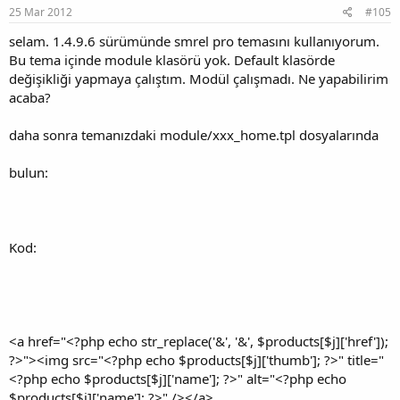
25 Mar 2012
#105
selam. 1.4.9.6 sürümünde smrel pro temasını kullanıyorum.
Bu tema içinde module klasörü yok. Default klasörde
değişikliği yapmaya çalıştım. Modül çalışmadı. Ne yapabilirim
acaba?
daha sonra temanızdaki module/xxx_home.tpl dosyalarında
bulun:
Kod:
<a href="<?php echo str_replace('&', '&', $products[$j]['href']);
?>"><img src="<?php echo $products[$j]['thumb']; ?>" title="
<?php echo $products[$j]['name']; ?>" alt="<?php echo
$products[$j]['name']; ?>" /></a>