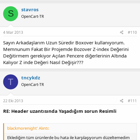
stavros
S
OpenCart-TR
4 Mar 2013
#110
Sayın Arkadaşlarım Uzun Süredir Boxover kullanıyorum.
Memnunum Fakat Bir Projemde Bozover Z-index Değerini
Değitirmem gerekiyor Açılan Pencere diğerlerinin Altında
Kalıyor Z inde Değeri Nasıl Değişir???
tncykdz
T
OpenCart-TR
22 Eki 2013
#111
RE: Header uzantısında Yaşadığım sorun Resimli
blackmorenight' Alıntı:
Eklediğim tüm ürünlerde bu hata ile karşılaşıyorum düzeltemedim