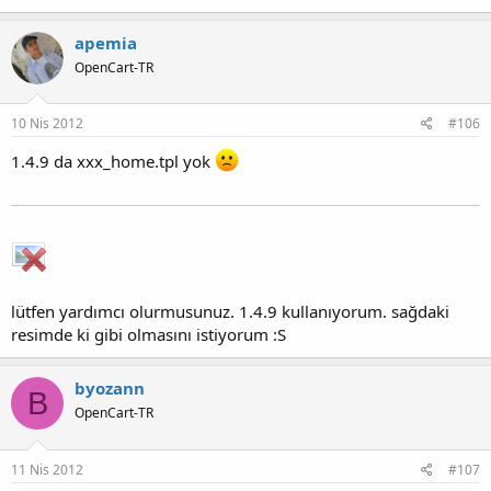
apemia
OpenCart-TR
10 Nis 2012
#106
1.4.9 da xxx_home.tpl yok
lütfen yardımcı olurmusunuz. 1.4.9 kullanıyorum. sağdaki
resimde ki gibi olmasını istiyorum :S
byozann
B
OpenCart-TR
11 Nis 2012
#107