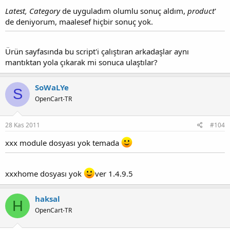
Latest, Category
de uyguladım olumlu sonuç aldım,
product
'
de deniyorum, maalesef hiçbir sonuç yok.
Ürün sayfasında bu script'i çalıştıran arkadaşlar aynı
mantıktan yola çıkarak mi sonuca ulaştılar?
SoWaLYe
S
OpenCart-TR
28 Kas 2011
#104
xxx module dosyası yok temada
xxxhome dosyası yok
ver 1.4.9.5
haksal
H
OpenCart-TR