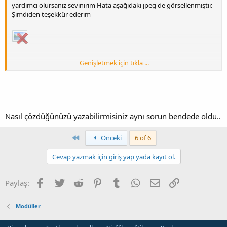
yardımcı olursanız sevinirim Hata aşağıdaki jpeg de görsellenmiştir.
Şimdiden teşekkür ederim
Genişletmek için tıkla ...
Sorun Fatihkull arkadaşımız tarafından çözülmüştür teşekkürler
silebilirsiniz saygılar
Arkadaşlar çok ilginçtirki Tesbih ürünlerimi eklediğimde Resim ön
izlemesi Gözükmemektedir sadece ayrıntıları gözükmekte ama
Nasıl çözdüğünüzü yazabilirmisiniz aynı sorun bendede oldu..
Edirne misk meyve sabunları adlı ürünlerden herhangi birini
ekledigimde ürünün ayrıntısıyla beraber resim önizlemeside
First
Önceki
6 of 6
gözükmekte
Cevap yazmak için giriş yap yada kayıt ol.
acıkcası su sekılde resimle göstereyim belki daha açıklayıcı olur
Facebook
Twitter
Reddit
Pinterest
Tumblr
WhatsApp
E-posta
Link
Paylaş:
Modüller