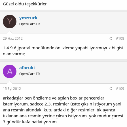
Güzel oldu teşekkürler
ymzturk
Y
OpenCart-TR
29 Haz 2012
#108
1.4.9.6 jportal modülünde ön izleme yapabiliyormuyuz bilgisi
olan varmı;
afaruki
A
OpenCart-TR
15 Eyl 2012
#109
arkadaşlar ben önzileme ve açılan boxlar pencereler
istemiyorum. sadece 2.3. resimler üstte çıksın istiyorum yani
ana resmin altındaki kutulardaki diğer resimleri tıklayınca
tıklanan ana resmin yerine çıksın istiyorum. yok mudur çaresi
3 gündür kafa patlatıyorum...