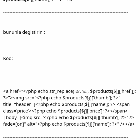
--------------------------------------------------------------------------------
bununla degistirin :
Kod:
<a href="<?php echo str_replace('&', '&', $products[$j]['href']);
?>"><img src="<?php echo $products[$j]['thumb']; ?>"
title="header=[<?php echo $products[$j]['name']; ?> <span
class='price'><?php echo $products[$j]['price']; ?></span>
] body=[<img src='<?php echo $products[$j]['thumb']; ?> ' />]
fade=[on]" alt="<?php echo $products[$j]['name']; ?>" /></a>
--------------------------------------------------------------------------------