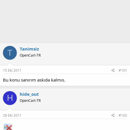
Tanimsiz
T
OpenCart-TR
15 Eki 2011
#101
Bu konu sanırım askıda kalmıs.
hide_out
H
OpenCart-TR
28 Eki 2011
#102