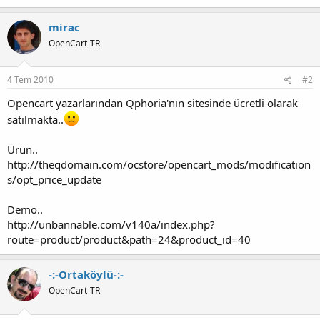
mirac
OpenCart-TR
4 Tem 2010
#2
Opencart yazarlarından Qphoria'nın sitesinde ücretli olarak
satılmakta..
Ürün..
http://theqdomain.com/ocstore/opencart_mods/modification
s/opt_price_update
Demo..
http://unbannable.com/v140a/index.php?
route=product/product&path=24&product_id=40
-:-Ortaköylü-:-
OpenCart-TR