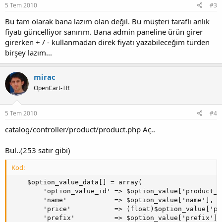
5 Tem 2010
#3
Bu tam olarak bana lazım olan değil. Bu müşteri taraflı anlık
fiyatı güncelliyor sanırım. Bana admin paneline ürün girer
girerken + / - kullanmadan direk fiyatı yazabileceğim türden
birşey lazım...
mirac
OpenCart-TR
5 Tem 2010
#4
catalog/controller/product/product.php Aç..
Bul..(253 satır gibi)
Kod:
    $option_value_data[] = array(

        'option_value_id' => $option_value['product_o
        'name'            => $option_value['name'],

        'price'           => (float)$option_value['pr
        'prefix'          => $option_value['prefix']
