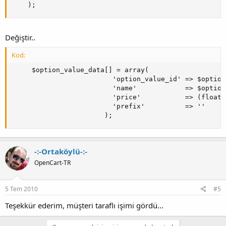
    );
Değiştir..
Kod:
     $option_value_data[] = array(

                         'option_value_id' => $option
                         'name'            => $option
                         'price'           => (float)
                         'prefix'          => ''

                       );
-:-Ortaköylü-:-
OpenCart-TR
5 Tem 2010
#5
Teşekkür ederim, müşteri taraflı işimi gördü...