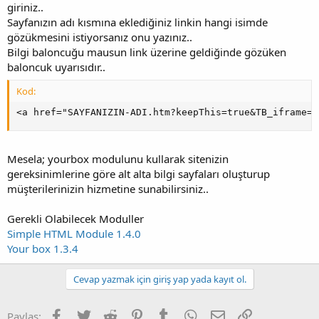
giriniz..
Sayfanızın adı kısmına eklediğiniz linkin hangi isimde
gözükmesini istiyorsanız onu yazınız..
Bilgi baloncuğu mausun link üzerine geldiğinde gözüken
baloncuk uyarısıdır..
Kod:
<a href="SAYFANIZIN-ADI.htm?keepThis=true&TB_iframe=t
Mesela; yourbox modulunu kullarak sitenizin
gereksinimlerine göre alt alta bilgi sayfaları oluşturup
müşterilerinizin hizmetine sunabilirsiniz..
Gerekli Olabilecek Moduller
Simple HTML Module 1.4.0
Your box 1.3.4
Cevap yazmak için giriş yap yada kayıt ol.
Facebook
Twitter
Reddit
Pinterest
Tumblr
WhatsApp
E-posta
Link
Paylaş: