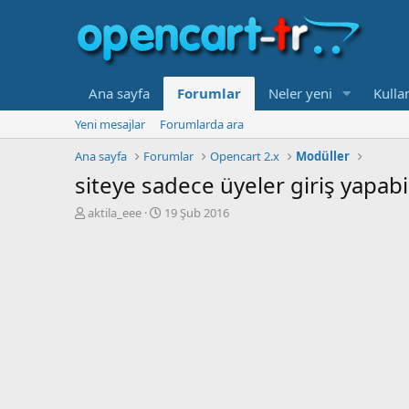
Ana sayfa
Forumlar
Neler yeni
Kullan
Yeni mesajlar
Forumlarda ara
Ana sayfa
Forumlar
Opencart 2.x
Modüller
siteye sadece üyeler giriş yapabi
K
B
aktila_eee
19 Şub 2016
o
a
n
ş
b
l
u
a
y
n
u
g
b
ı
a
ç
ş
t
l
a
a
r