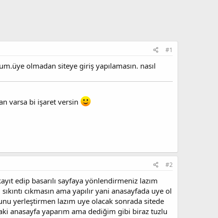
#1
m.üye olmadan siteye giriş yapılamasın. nasıl
n varsa bi işaret versin
#2
ayıt edip basarılı sayfaya yönlendirmeniz lazım
 sıkıntı cıkmasın ama yapılır yani anasayfada uye ol
rmunu yerleştirmen lazım uye olacak sonrada sitede
nraki anasayfa yaparım ama dediğim gibi biraz tuzlu