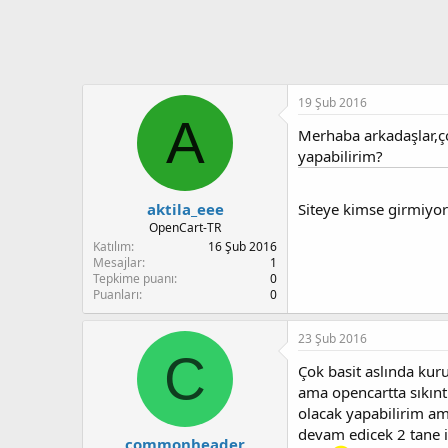
t
i
a
h
n
i
19 Şub 2016
A
Merhaba arkadaşlar,ç
yapabilirim?
aktila_eee
Siteye kimse girmiyor
OpenCart-TR
Katılım
16 Şub 2016
Mesajlar
1
Tepkime puanı
0
Puanları
0
23 Şub 2016
C
Çok basit aslında kur
ama opencartta sıkınt
olacak yapabilirim ama
devam edicek 2 tane i
commonheader