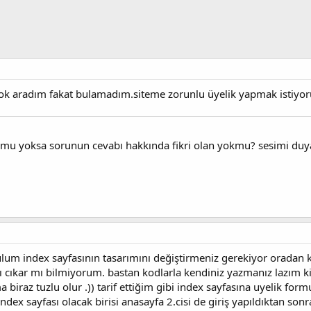
ok aradım fakat bulamadım.siteme zorunlu üyelik yapmak istiyoru
mu yoksa sorunun cevabı hakkında fikri olan yokmu? sesimi duya
ulum index sayfasının tasarımını değiştirmeniz gerekiyor oradan k
ı cıkar mı bilmiyorum. bastan kodlarla kendiniz yazmanız lazım ki
 biraz tuzlu olur .)) tarif ettiğim gibi index sayfasına uyelik fo
ndex sayfası olacak birisi anasayfa 2.cisi de giriş yapıldıktan so