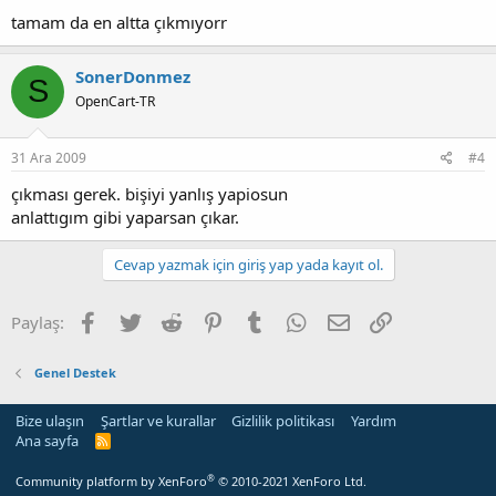
tamam da en altta çıkmıyorr
SonerDonmez
S
OpenCart-TR
31 Ara 2009
#4
çıkması gerek. bişiyi yanlış yapiosun
anlattıgım gibi yaparsan çıkar.
Cevap yazmak için giriş yap yada kayıt ol.
Facebook
Twitter
Reddit
Pinterest
Tumblr
WhatsApp
E-posta
Link
Paylaş:
Genel Destek
Bize ulaşın
Şartlar ve kurallar
Gizlilik politikası
Yardım
Ana sayfa
R
S
S
®
Community platform by XenForo
© 2010-2021 XenForo Ltd.