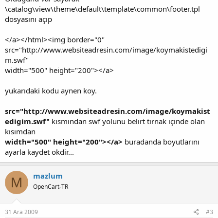
\catalog\view\theme\default\template\common\footer.tpl
dosyasını açıp
</a></html><img border="0"
src="http://www.websiteadresin.com/image/koymakistedigi
m.swf"
width="500" height="200"></a>
yukarıdaki kodu aynen koy.
src="http://www.websiteadresin.com/image/koymakist
edigim.swf"
kısmından swf yolunu belirt tırnak içinde olan
kısımdan
width="500" height="200"></a>
buradanda boyutlarını
ayarla kaydet okdir...
mazlum
M
OpenCart-TR
31 Ara 2009
#3