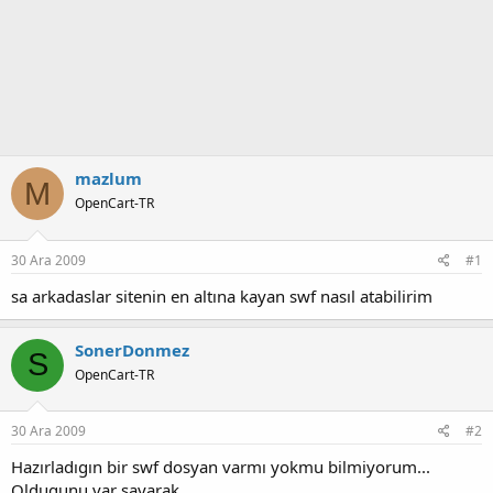
mazlum
M
OpenCart-TR
30 Ara 2009
#1
sa arkadaslar sitenin en altına kayan swf nasıl atabilirim
SonerDonmez
S
OpenCart-TR
30 Ara 2009
#2
Hazırladıgın bir swf dosyan varmı yokmu bilmiyorum...
Oldugunu var sayarak