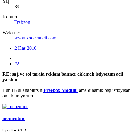
Yaş
39
Konum
Trabzon
Web sitesi
www.kodcenneti.com
2 Kas 2010
#2
RE: sağ ve sol tarafa reklam banner eklemek istiyorum acil
yardım
Bunu Kullanabilirsin
Freebox Modulu
ama dinamik bişi istioyrsan
onu bilmiyorum
momentmc
OpenCart-TR