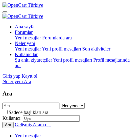
Ana sayfa
Forumlar
Yeni mesajlar
Forumlarda ara
Neler yeni
Yeni mesajlar
Yeni profil mesajları
Son aktiviteler
Kullanıcılar
Şu anki ziyaretçiler
Yeni profil mesajları
Profil mesajlarında
ara
Giriş yap
Kayıt ol
Neler yeni
Ara
Ara
Sadece başlıkları ara
Kullanıcı:
Gelişmiş Arama…
Ara
Yeni mesajlar