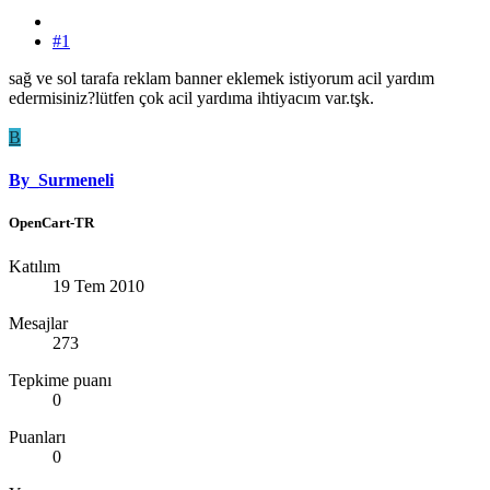
#1
sağ ve sol tarafa reklam banner eklemek istiyorum acil yardım
edermisiniz?lütfen çok acil yardıma ihtiyacım var.tşk.
B
By_Surmeneli
OpenCart-TR
Katılım
19 Tem 2010
Mesajlar
273
Tepkime puanı
0
Puanları
0