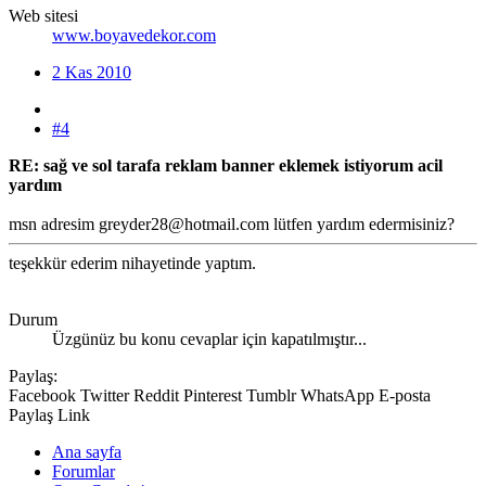
Web sitesi
www.boyavedekor.com
2 Kas 2010
#4
RE: sağ ve sol tarafa reklam banner eklemek istiyorum acil
yardım
msn adresim greyder28@hotmail.com lütfen yardım edermisiniz?
teşekkür ederim nihayetinde yaptım.
Durum
Üzgünüz bu konu cevaplar için kapatılmıştır...
Paylaş:
Facebook
Twitter
Reddit
Pinterest
Tumblr
WhatsApp
E-posta
Paylaş
Link
Ana sayfa
Forumlar