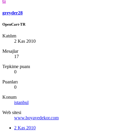
G
greyder28
OpenCart-TR
Katılım
2 Kas 2010
Mesajlar
17
Tepkime puanı
0
Puanları
0
Konum
istanbul
Web sitesi
www.boyavedekor.com
2 Kas 2010