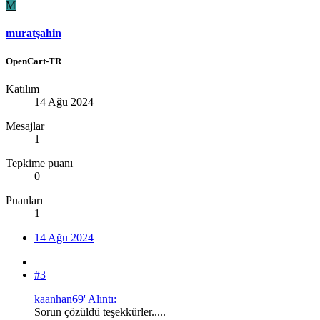
M
muratşahin
OpenCart-TR
Katılım
14 Ağu 2024
Mesajlar
1
Tepkime puanı
0
Puanları
1
14 Ağu 2024
#3
kaanhan69' Alıntı:
Sorun çözüldü teşekkürler.....