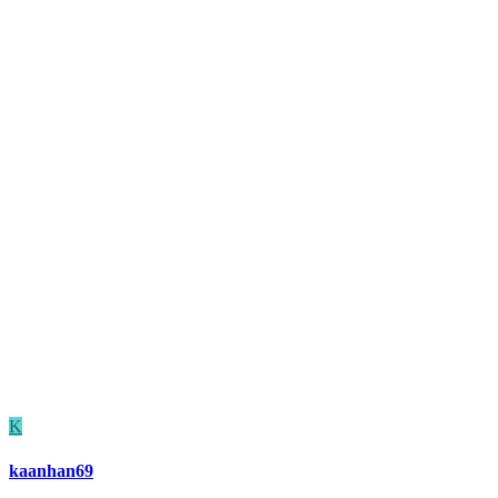
K
kaanhan69