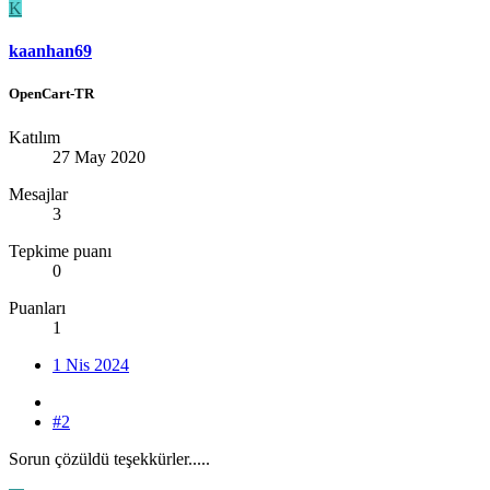
K
kaanhan69
OpenCart-TR
Katılım
27 May 2020
Mesajlar
3
Tepkime puanı
0
Puanları
1
1 Nis 2024
#2
Sorun çözüldü teşekkürler.....