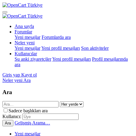
Ana sayfa
Forumlar
Yeni mesajlar
Forumlarda ara
Neler yeni
Yeni mesajlar
Yeni profil mesajları
Son aktiviteler
Kullanıcılar
Şu anki ziyaretçiler
Yeni profil mesajları
Profil mesajlarında
ara
Giriş yap
Kayıt ol
Neler yeni
Ara
Ara
Sadece başlıkları ara
Kullanıcı:
Gelişmiş Arama…
Ara
Yeni mesajlar