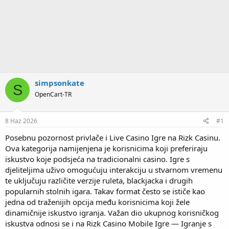
simpsonkate
S
OpenCart-TR
8 Haz 2026
#1
Posebnu pozornost privlače i Live Casino Igre na Rizk Casinu.
Ova kategorija namijenjena je korisnicima koji preferiraju
iskustvo koje podsjeća na tradicionalni casino. Igre s
djeliteljima uživo omogućuju interakciju u stvarnom vremenu
te uključuju različite verzije ruleta, blackjacka i drugih
popularnih stolnih igara. Takav format često se ističe kao
jedna od traženijih opcija među korisnicima koji žele
dinamičnije iskustvo igranja. Važan dio ukupnog korisničkog
iskustva odnosi se i na Rizk Casino Mobile Igre — Igranje s