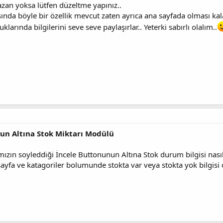
zan yoksa lütfen düzeltme yapınız..
sında böyle bir özellik mevcut zaten ayrıca ana sayfada olması kala
larında bilgilerini seve seve paylaşırlar.. Yeterki sabırlı olalım..
nun Altına Stok Miktarı Modülü
zın soyleddiği İncele Buttonunun Altına Stok durum bilgisi nasıl
sayfa ve katagoriler bolumunde stokta var veya stokta yok bilgisi 