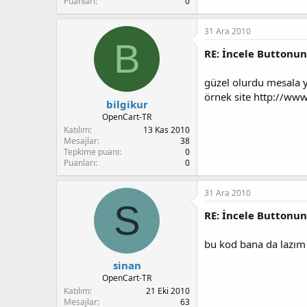
Puanları
0
31 Ara 2010
B
RE: İncele Buttonu
güzel olurdu mesala ya
örnek site http://ww
bilgikur
OpenCart-TR
Katılım
13 Kas 2010
Mesajlar
38
Tepkime puanı
0
Puanları
0
31 Ara 2010
S
RE: İncele Buttonu
bu kod bana da lazım
sinan
OpenCart-TR
Katılım
21 Eki 2010
Mesajlar
63