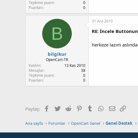
Tepkime puanı
0
Puanları
0
31 Ara 2010
B
RE: İncele Buttonu
herkeze lazım aslınd
bilgikur
OpenCart-TR
Katılım
13 Kas 2010
Mesajlar
38
Tepkime puanı
0
Puanları
0
Facebook
Twitter
Reddit
Pinterest
Tumblr
WhatsApp
E-posta
Link
Paylaş:
Ana sayfa
Forumlar
OpenCart Genel
Genel Destek