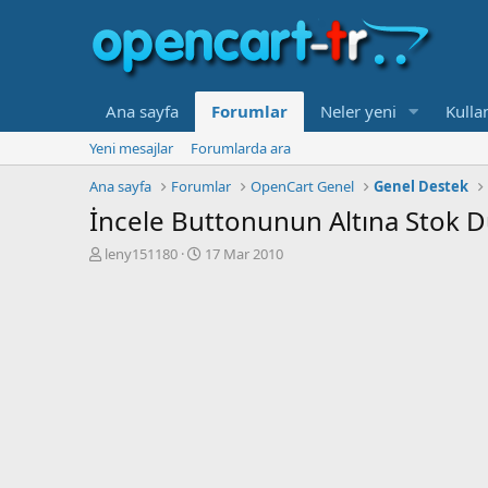
Ana sayfa
Forumlar
Neler yeni
Kullan
Yeni mesajlar
Forumlarda ara
Ana sayfa
Forumlar
OpenCart Genel
Genel Destek
İncele Buttonunun Altına Stok 
K
B
leny151180
17 Mar 2010
o
a
n
ş
b
l
u
a
y
n
u
g
b
ı
a
ç
ş
t
l
a
a
r