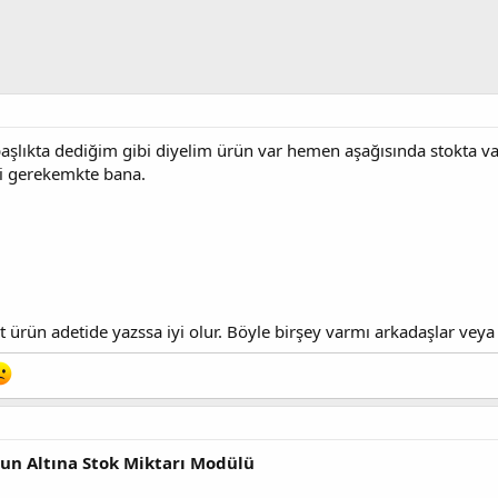
şlıkta dediğim gibi diyelim ürün var hemen aşağısında stokta var 
nti gerekemkte bana.
t ürün adetide yazssa iyi olur. Böyle birşey varmı arkadaşlar veya
nun Altına Stok Miktarı Modülü