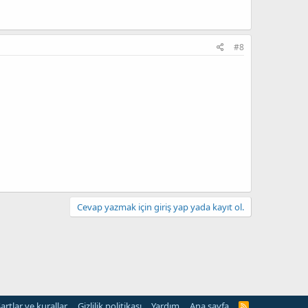
#8
Cevap yazmak için giriş yap yada kayıt ol.
artlar ve kurallar
Gizlilik politikası
Yardım
Ana sayfa
R