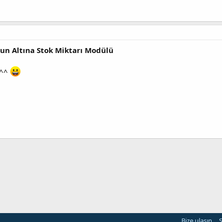
nun Altına Stok Miktarı Modülü
a^^
Bize ulaşın
Ş