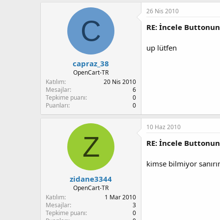
26 Nis 2010
C
RE: İncele Buttonu
up lütfen
capraz_38
OpenCart-TR
Katılım
20 Nis 2010
Mesajlar
6
Tepkime puanı
0
Puanları
0
10 Haz 2010
Z
RE: İncele Buttonu
kimse bilmiyor sanırı
zidane3344
OpenCart-TR
Katılım
1 Mar 2010
Mesajlar
3
Tepkime puanı
0