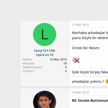
t
i
a
h
n
i
17 Mar 2010
L
Merhaba arkadaşlar ba
yazısı böyle bir ekle
Örnek Bir Resim:
leny151180
OpenCart-TR
Katılım
10 Mar 2010
Mesajlar
24
Tepkime puanı
0
Puanları
0
İşde böyle birşey faka
arkadaşlar yokmu ?
19 Mar 2010
RE: İncele Buttonu