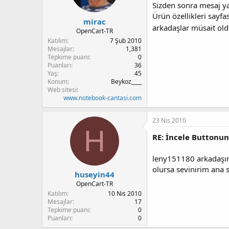
Sizden sonra mesaj ya
Ürün özellikleri sayfa
mirac
arkadaşlar müsait olduk
OpenCart-TR
Katılım
7 Şub 2010
Mesajlar
1,381
Tepkime puanı
0
Puanları
36
Yaş
45
Konum
Beykoz____
Web sitesi
www.notebook-cantasi.com
23 Nis 2010
H
RE: İncele Buttonu
leny151180 arkadaşımı
olursa sevinirim ana 
huseyin44
OpenCart-TR
Katılım
10 Nis 2010
Mesajlar
17
Tepkime puanı
0
Puanları
0