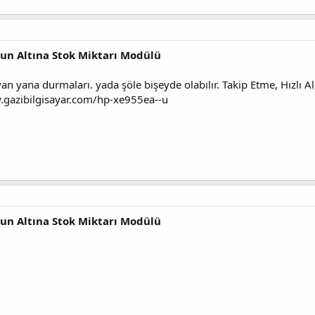
nun Altına Stok Miktarı Modülü
n yana durmaları. yada şöle bişeyde olabılır. Takip Etme, Hızlı Al
w.gazibilgisayar.com/hp-xe955ea--u
nun Altına Stok Miktarı Modülü