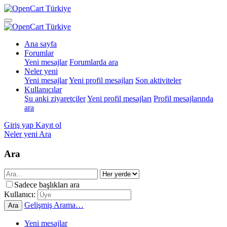
Ana sayfa
Forumlar
Yeni mesajlar
Forumlarda ara
Neler yeni
Yeni mesajlar
Yeni profil mesajları
Son aktiviteler
Kullanıcılar
Şu anki ziyaretçiler
Yeni profil mesajları
Profil mesajlarında
ara
Giriş yap
Kayıt ol
Neler yeni
Ara
Ara
Sadece başlıkları ara
Kullanıcı:
Gelişmiş Arama…
Ara
Yeni mesajlar