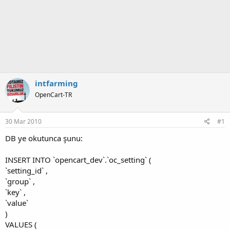
intfarming
OpenCart-TR
30 Mar 2010
#1
DB ye okutunca şunu:
INSERT INTO `opencart_dev`.`oc_setting` (
`setting_id` ,
`group` ,
`key` ,
`value`
)
VALUES (