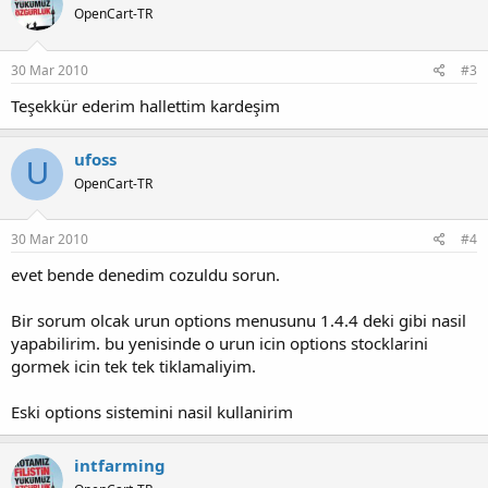
OpenCart-TR
30 Mar 2010
#3
Teşekkür ederim hallettim kardeşim
ufoss
U
OpenCart-TR
30 Mar 2010
#4
evet bende denedim cozuldu sorun.
Bir sorum olcak urun options menusunu 1.4.4 deki gibi nasil
yapabilirim. bu yenisinde o urun icin options stocklarini
gormek icin tek tek tiklamaliyim.
Eski options sistemini nasil kullanirim
intfarming