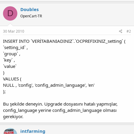
Doubles
D
OpenCart-TR
30 Mar 2010
#2
INSERT INTO `VERİTABANIADINIZ`.`OCPREFIXINIZ_setting` (
`setting_id` ,
`group` ,
`key` ,
`value`
)
VALUES (
NULL , 'config', 'config_admin_language', 'en'
);
Bu şekilde deneyin. Upgrade dosyasını hatalı yapmışlar,
config_language yerine config_admin_language olması
gerekiyor.
intfarming