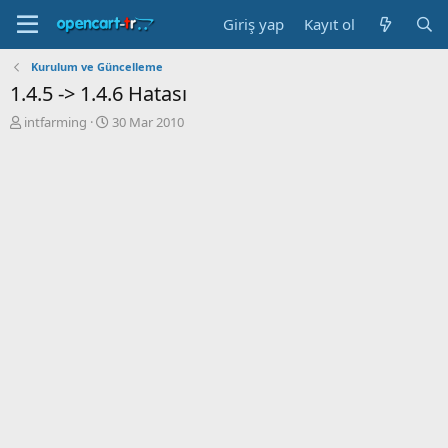
Giriş yap
Kayıt ol
Kurulum ve Güncelleme
1.4.5 -> 1.4.6 Hatası
K
B
intfarming
30 Mar 2010
o
a
n
ş
b
l
u
a
y
n
u
g
b
ı
a
ç
ş
t
l
a
a
r
t
i
a
h
n
i