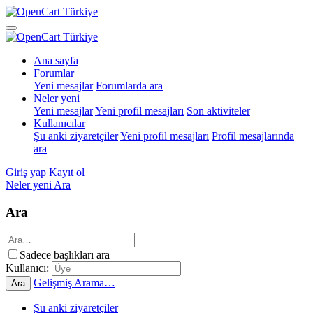
Ana sayfa
Forumlar
Yeni mesajlar
Forumlarda ara
Neler yeni
Yeni mesajlar
Yeni profil mesajları
Son aktiviteler
Kullanıcılar
Şu anki ziyaretçiler
Yeni profil mesajları
Profil mesajlarında
ara
Giriş yap
Kayıt ol
Neler yeni
Ara
Ara
Sadece başlıkları ara
Kullanıcı:
Gelişmiş Arama…
Ara
Şu anki ziyaretçiler