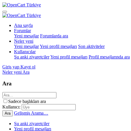
Ana sayfa
Forumlar
Yeni mesajlar
Forumlarda ara
Neler yeni
Yeni mesajlar
Yeni profil mesajları
Son aktiviteler
Kullanıcılar
Şu anki ziyaretçiler
Yeni profil mesajları
Profil mesajlarında ara
Giriş yap
Kayıt ol
Neler yeni
Ara
Ara
Sadece başlıkları ara
Kullanıcı:
Gelişmiş Arama…
Ara
Şu anki ziyaretçiler
Yeni profil mesajları