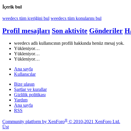
İçerik bul
weedecs tüm içeriğini bul
weedecs tüm konularını bul
Profil mesajları
Son aktivite
Gönderiler
H
weedecs adlı kullanıcının profili hakkında henüz mesaj yok.
Yükleniyor…
Yükleniyor…
Yükleniyor…
Ana sayfa
Kullanıcılar
Bize ulaşın
Şartlar ve kurallar
Gizlilik politikası
Yardım
Ana sayfa
RSS
®
Community platform by XenForo
© 2010-2021 XenForo Ltd.
Üst