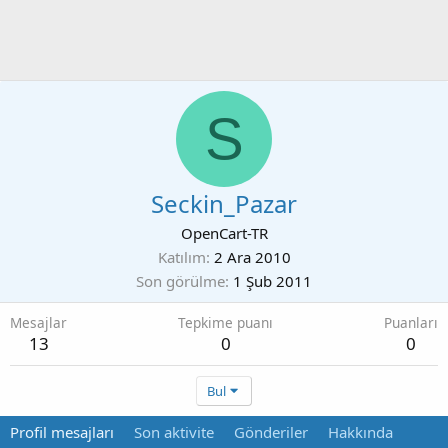
S
Seckin_Pazar
OpenCart-TR
Katılım
2 Ara 2010
Son görülme
1 Şub 2011
Mesajlar
Tepkime puanı
Puanları
13
0
0
Bul
Profil mesajları
Son aktivite
Gönderiler
Hakkında