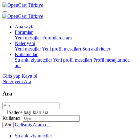
Ana sayfa
Forumlar
Yeni mesajlar
Forumlarda ara
Neler yeni
Yeni mesajlar
Yeni profil mesajları
Son aktiviteler
Kullanıcılar
Şu anki ziyaretçiler
Yeni profil mesajları
Profil mesajlarında
ara
Giriş yap
Kayıt ol
Neler yeni
Ara
Ara
Sadece başlıkları ara
Kullanıcı:
Gelişmiş Arama…
Ara
Şu anki ziyaretçiler