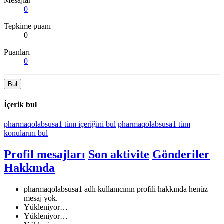
Mesajlar
0
Tepkime puanı
0
Puanları
0
Bul
İçerik bul
pharmaqolabsusa1 tüm içeriğini bul
pharmaqolabsusa1 tüm
konularını bul
Profil mesajları
Son aktivite
Gönderiler
Hakkında
pharmaqolabsusa1 adlı kullanıcının profili hakkında henüz
mesaj yok.
Yükleniyor…
Yükleniyor…