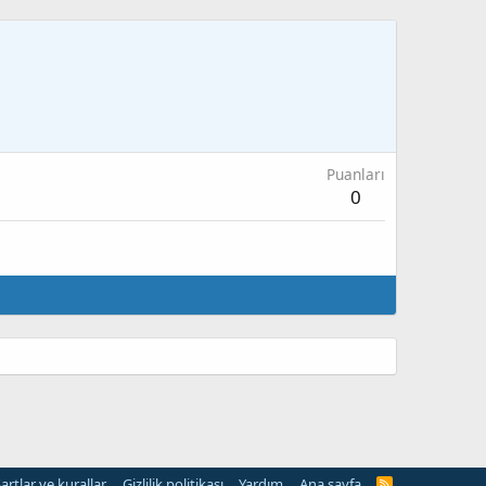
Puanları
0
artlar ve kurallar
Gizlilik politikası
Yardım
Ana sayfa
R