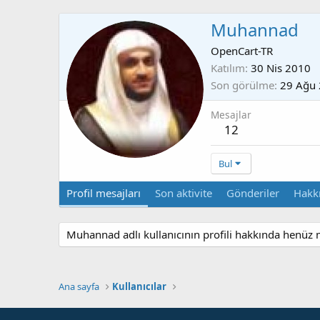
Muhannad
OpenCart-TR
Katılım
30 Nis 2010
Son görülme
29 Ağu
Mesajlar
12
Bul
Profil mesajları
Son aktivite
Gönderiler
Hakk
Muhannad adlı kullanıcının profili hakkında henüz 
Ana sayfa
Kullanıcılar