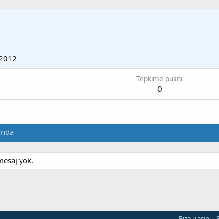
 2012
Tepkime puanı
0
ında
mesaj yok.
Bize ulaşın
Ş