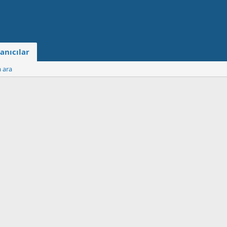
anıcılar
a ara