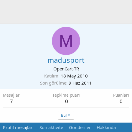
M
madusport
OpenCart-TR
Katılım
18 May 2010
Son görülme
9 Haz 2011
Mesajlar
Tepkime puanı
Puanları
7
0
0
Bul
Profil mesajları
Son aktivite
Gönderiler
Hakkında