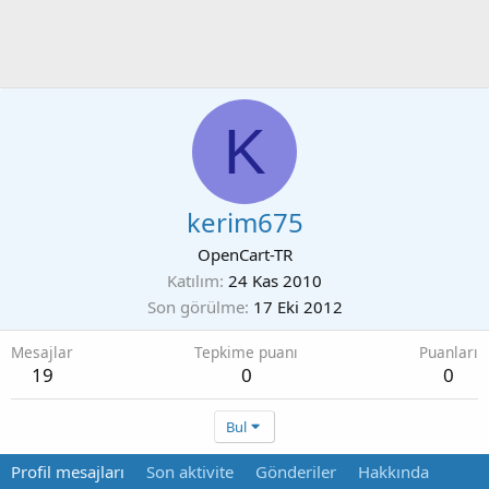
K
kerim675
OpenCart-TR
Katılım
24 Kas 2010
Son görülme
17 Eki 2012
Mesajlar
Tepkime puanı
Puanları
19
0
0
Bul
Profil mesajları
Son aktivite
Gönderiler
Hakkında