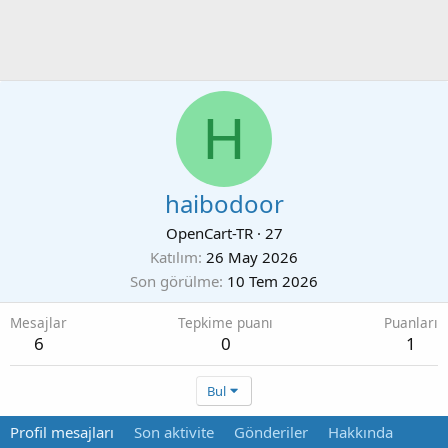
H
haibodoor
OpenCart-TR
·
27
Katılım
26 May 2026
Son görülme
10 Tem 2026
Mesajlar
Tepkime puanı
Puanları
6
0
1
Bul
Profil mesajları
Son aktivite
Gönderiler
Hakkında