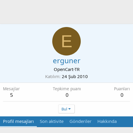
E
erguner
OpenCart-TR
Katılım
24 Şub 2010
Mesajlar
Tepkime puanı
Puanları
5
0
0
Bul
Profil mesajları
Son aktivite
Gönderiler
Hakkında