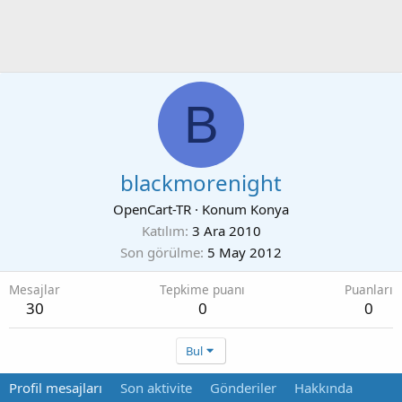
B
blackmorenight
OpenCart-TR
·
Konum
Konya
Katılım
3 Ara 2010
Son görülme
5 May 2012
Mesajlar
Tepkime puanı
Puanları
30
0
0
Bul
Profil mesajları
Son aktivite
Gönderiler
Hakkında