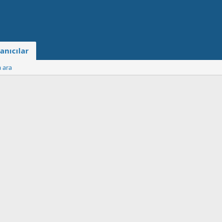
anıcılar
a ara