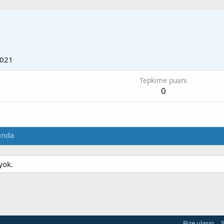
2021
Tepkime puanı
0
ında
yok.
Bize ulaşın
Ş