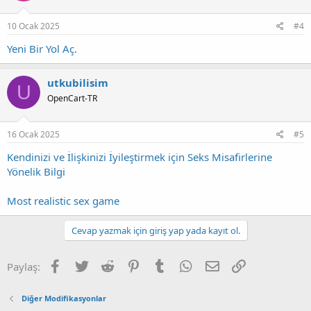
10 Ocak 2025
#4
Yeni Bir Yol Aç.
utkubilisim
U
OpenCart-TR
16 Ocak 2025
#5
Kendinizi ve İlişkinizi İyileştirmek için Seks Misafirlerine
Yönelik Bilgi
Most realistic sex game
Cevap yazmak için giriş yap yada kayıt ol.
Facebook
Twitter
Reddit
Pinterest
Tumblr
WhatsApp
E-posta
Link
Paylaş:
Diğer Modifikasyonlar