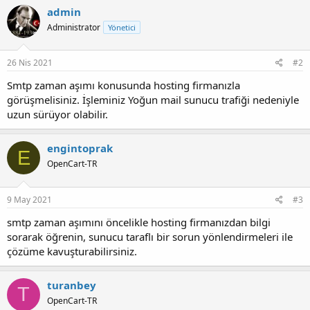
admin
Administrator
Yönetici
26 Nis 2021
#2
Smtp zaman aşımı konusunda hosting firmanızla
görüşmelisiniz. İşleminiz Yoğun mail sunucu trafiği nedeniyle
uzun sürüyor olabilir.
engintoprak
E
OpenCart-TR
9 May 2021
#3
smtp zaman aşımını öncelikle hosting firmanızdan bilgi
sorarak öğrenin, sunucu taraflı bir sorun yönlendirmeleri ile
çözüme kavuşturabilirsiniz.
turanbey
T
OpenCart-TR