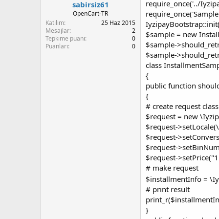
require_once('../Iyzip
sabirsiz61
require_once('Sample.
OpenCart-TR
Katılım
25 Haz 2015
IyzipayBootstrap::init(
Mesajlar
2
$sample = new Instal
Tepkime puanı
0
$sample->should_retri
Puanları
0
$sample->should_retri
class InstallmentSam
{
public function shoul
{
# create request class
$request = new \Iyzip
$request->setLocale(\
$request->setConvers
$request->setBinNum
$request->setPrice("1
# make request
$installmentInfo = \I
# print result
print_r($installmentIn
}