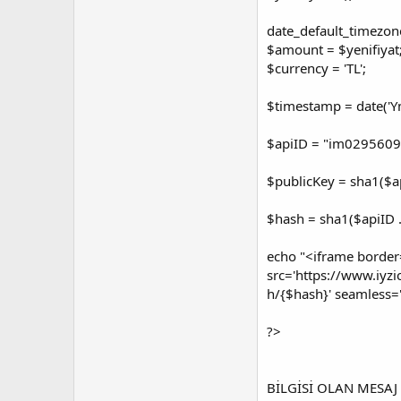
date_default_timezon
$amount = $yenifiyat
$currency = 'TL';
$timestamp = date('Y
$apiID = "im02956090
$publicKey = sha1($a
$hash = sha1($apiID 
echo "<iframe border=
src='https://www.iyz
h/{$hash}' seamless=
?>
BİLGİSİ OLAN MESAJ a