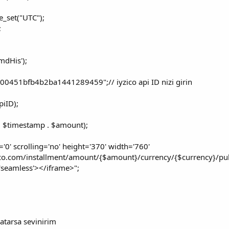
e_set("UTC");
;
mdHis');
0451bfb4b2ba1441289459";// iyzico api ID nizi girin
piID);
. $timestamp . $amount);
'0' scrolling='no' height='370' width='760'
ico.com/installment/amount/{$amount}/currency/{$currency}/p
'seamless'></iframe>";
tarsa sevinirim