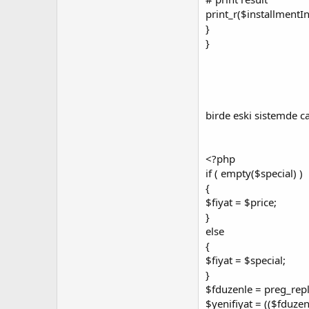
print_r($installmentIn
}
}
birde eski sistemde c
<?php
if ( empty($special) )
{
$fiyat = $price;
}
else
{
$fiyat = $special;
}
$fduzenle = preg_replac
$yenifiyat = (($fduze