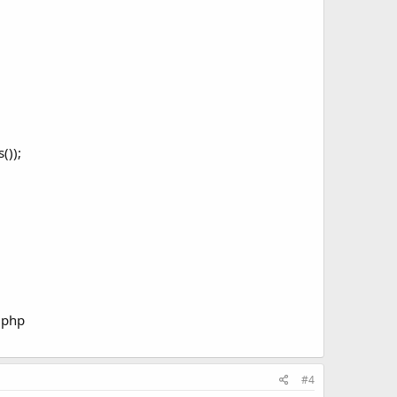
());
.php
#4