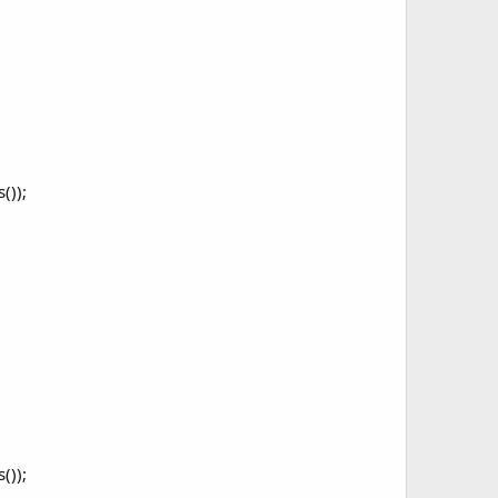
());
());