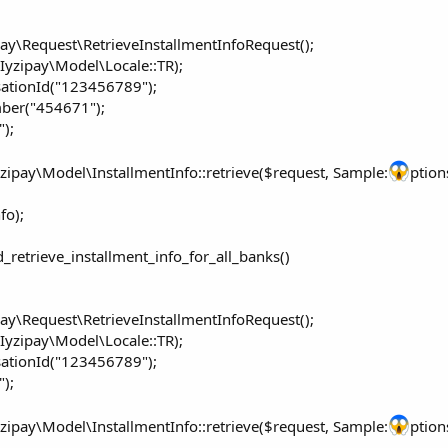
ay\Request\RetrieveInstallmentInfoRequest();
Iyzipay\Model\Locale::TR);
ationId("123456789");
ber("454671");
");
yzipay\Model\InstallmentInfo::retrieve($request, Sample:
ptions
fo);
d_retrieve_installment_info_for_all_banks()
ay\Request\RetrieveInstallmentInfoRequest();
Iyzipay\Model\Locale::TR);
ationId("123456789");
");
yzipay\Model\InstallmentInfo::retrieve($request, Sample:
ptions