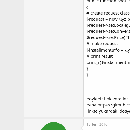
public function shoul
{
# create request class
$request = new \Iyzip
$request->setLocale(\
$request->setConvers
$request->setPrice("1
# make request
$installmentInfo = \I
# print result
print_r($installmentIn
}
}
böylebir link verdiler
bana https://github.
linkte yukardaki dosy
13 Tem 2016