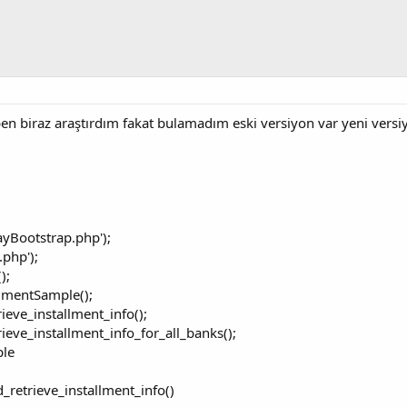
n biraz araştırdım fakat bulamadım eski versiyon var yeni versi
ayBootstrap.php');
php');
);
lmentSample();
eve_installment_info();
eve_installment_info_for_all_banks();
ple
d_retrieve_installment_info()