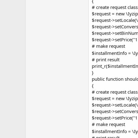
{
# create request class
$request = new \Iyzip
$request->setLocale(\
$request->setConvers
$request->setBinNum
$request->setPrice("1
# make request
$installmentInfo = \I
# print result
print_r($installmentIn
}
public function shoul
{
# create request class
$request = new \Iyzip
$request->setLocale(\
$request->setConvers
$request->setPrice("1
# make request
$installmentInfo = \I
# print result