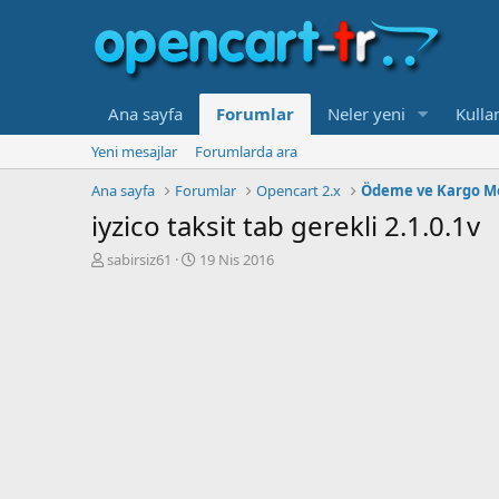
Ana sayfa
Forumlar
Neler yeni
Kullan
Yeni mesajlar
Forumlarda ara
Ana sayfa
Forumlar
Opencart 2.x
Ödeme ve Kargo Me
iyzico taksit tab gerekli 2.1.0.1v
K
B
sabirsiz61
19 Nis 2016
o
a
n
ş
b
l
u
a
y
n
u
g
b
ı
a
ç
ş
t
l
a
a
r