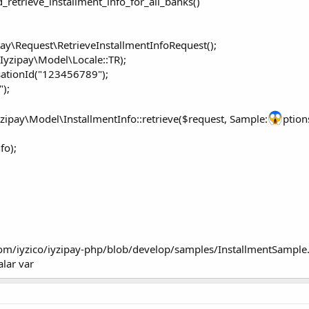
d_retrieve_installment_info_for_all_banks()
ay\Request\RetrieveInstallmentInfoRequest();
Iyzipay\Model\Locale::TR);
ationId("123456789");
");
yzipay\Model\InstallmentInfo::retrieve($request, Sample:
ptions
fo);
com/iyzico/iyzipay-php/blob/develop/samples/InstallmentSample
alar var