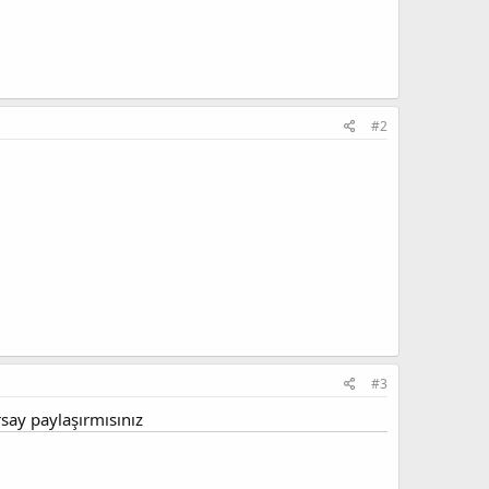
#2
#3
say paylaşırmısınız