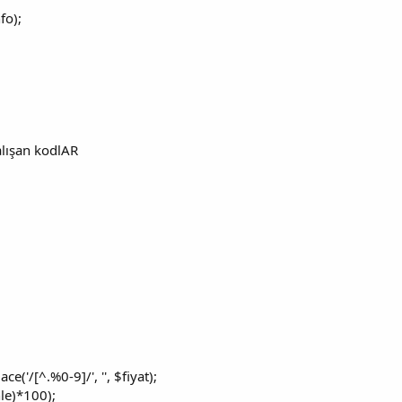
fo);
alışan kodlAR
e('/[^.%0-9]/', '', $fiyat);
nle)*100);