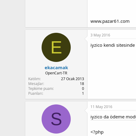
www.pazar61.com
3 May 2016
E
iyzico kendi sitesind
ekacamak
OpenCart-TR
Katılım
27 Ocak 2013
Mesajlar
18
Tepkime puanı
0
Puanları
1
11 May 2016
S
iyzico da ödeme modül
<?php