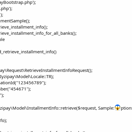
ayBootstrap.php');
php');
);
lmentSample();
eve_installment_info();
eve_installment_info_for_all_banks();
ple
d_retrieve_installment_info()
ay\Request\RetrieveInstallmentInfoRequest();
Iyzipay\Model\Locale::TR);
ationId("123456789");
ber("454671");
");
yzipay\Model\InstallmentInfo::retrieve($request, Sample:
ptions
fo);