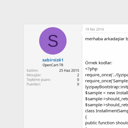
t
i
a
h
n
i
19 Nis 2016
S
merhaba arkadaşlar be
sabirsiz61
Örnek kodlar:
OpenCart-TR
<?php
Katılım
25 Haz 2015
require_once('../Iyzip
Mesajlar
2
Tepkime puanı
0
require_once('Sample.
Puanları
0
IyzipayBootstrap::init(
$sample = new Instal
$sample->should_retri
$sample->should_retri
class InstallmentSam
{
public function shoul